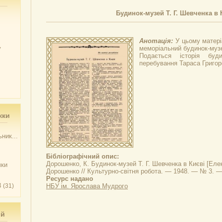
Будинок-музей Т. Г. Шевченка в 
Анотація:
У цьому матері
у
меморіальний будинок-музе
Подається історія буди
перебування Тараса Григор
жки
ник...
Бібліографічний опис:
Дорошенко, К.
Будинок-музей Т. Г. Шевченка в Києві
[Елек
чки
Дорошенко // Культурно-світня робота. — 1948. — № 3. — 
Ресурс надано
3
(31)
НБУ ім. Ярослава Мудрого
ий