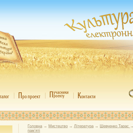
П
учасники
П
К
роекту
талог
ро проект
онтакти
Головна
→
Мистецтво
→
Література
→
Шевченко Тарас
пам’яті