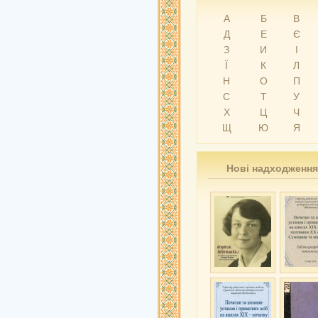
А
Б
В
Д
Е
Є
З
И
І
Ї
К
Л
Н
О
П
С
Т
У
Х
Ц
Ч
Щ
Ю
Я
Нові надходження