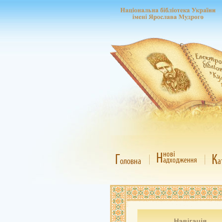
Н
нові
Г
К
адходження
оловна
а
Навігація