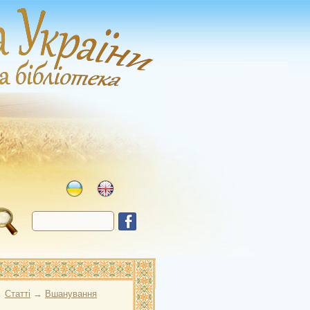
→
Статті
→
Вшанування