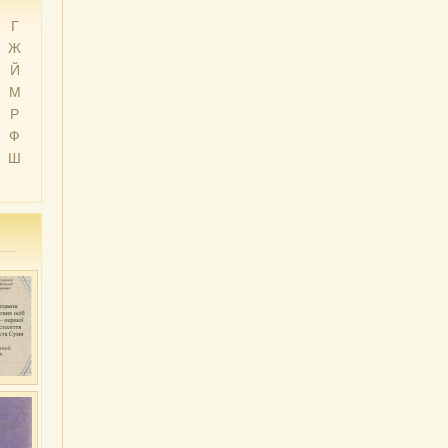
Г
Ж
Й
М
Р
Ф
Ш