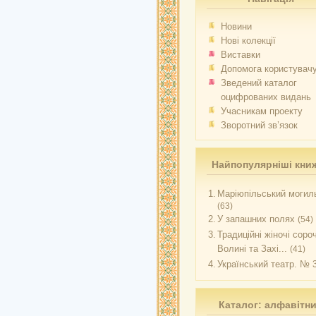
Новини
Нові колекції
Виставки
Допомога користувач
Зведений каталог
оцифрованих видань
Учасникам проекту
Зворотний зв’язок
Найпопулярніші кни
1.
Маріюпільський могиль
(63)
2.
У запашних полях
(54)
3.
Традиційні жіночі соро
Волині та Захі...
(41)
4.
Український театр. № 
Каталог: алфавітн