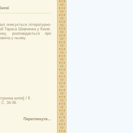
Києві
алі описується літературно-
й Тараса Шевченка у Києві.
нку, розповідається про
овича у ньому.
тронна копія] / К.
С. 34-36.
Переглянути...