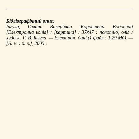
Бібліографічний опис:
Інгула, Галина Валеріївна.
Коростень. Водоспад
[Електронна копія] : [картина] : 37х47 : полотно, олія /
худож. Г. В. Інгула. — Електрон. дані (1 файл : 1,29 Мб). —
[Б. м. : б. в.], 2005 .