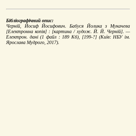
Бібліографічний опис:
Черній, Йосиф Йосифович.
Бабуся Йолика з Мукачева
[Електронна копія] : [картина / худож. Й. Й. Черній]. —
Електрон. дані (1 файл : 189 Кб), [199-?] (Київ: НБУ ім.
Ярослава Мудрого, 2017).