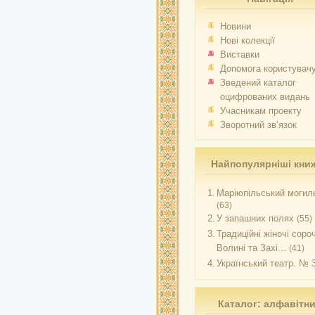
Новини
Нові колекції
Виставки
Допомога користувач
Зведений каталог
оцифрованих видань
Учасникам проекту
Зворотний зв’язок
Найпопулярніші кни
1.
Маріюпільський могиль
(63)
2.
У запашних полях
(55)
3.
Традиційні жіночі соро
Волині та Захі...
(41)
4.
Український театр. № 
Каталог: алфавітн