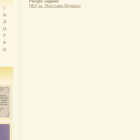
Ресурс надано
НБУ ім. Ярослава Мудрого
Г
Ж
Й
М
Р
Ф
Ш