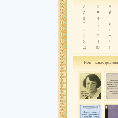
А
Б
В
Д
Е
Є
З
И
І
Ї
К
Л
Н
О
П
С
Т
У
Х
Ц
Ч
Щ
Ю
Я
Нові надходження