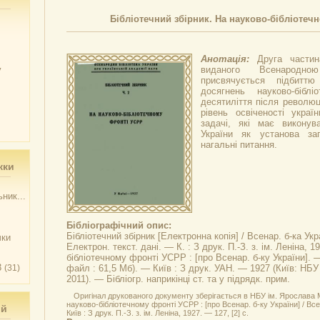
Бібліотечний збірник. На науково-бібліотеч
Анотація:
Друга частина
у
виданого Всенародною
присвячується підбиттю
досягнень науково-бібл
десятиліття після революц
рівень освіченості украї
задачі, які має виконув
України як установа заг
нагальні питання.
жки
ник...
Бібліографічний опис:
Бібліотечний збірник
[Електронна копія] / Всенар. б-ка Ук
чки
Електрон. текст. дані. — К. : З друк. П.-З. з. ім. Леніна, 19
бібліотечному фронті УСРР
: [про Всенар. б-ку України]. 
3
(31)
файл : 61,5 Мб). — Київ : З друк. УАН. — 1927 (Київ: НБ
2011). — Бібліогр. наприкінці ст. та у підрядк. прим.
Оригінал друкованого документу зберігається в НБУ ім. Ярослава М
науково-бібліотечному фронті УСРР : [про Всенар. б-ку України] / Все
ий
Київ : З друк. П.-З. з. ім. Леніна, 1927. — 127, [2] с.