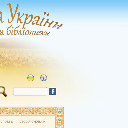
 справа
→
Історія окремих