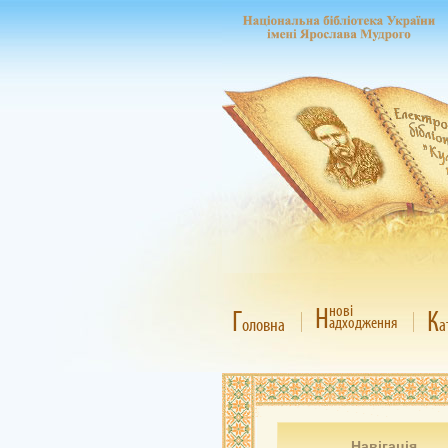
Н
нові
Г
К
адходження
оловна
а
Навігація