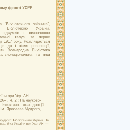
ному фронті УСРР
 “Бібліотечного збірника”,
 Бібліотекою України.
 підсумків і визначенню
іотечної галузі за перше
ії 1917 року. Розглядається
нців до і після революції,
ати Всенародна Бібліотека
альнонаціональна та інші
раїни при Укр. АН. —
26– . Ч. 2 :
На науково-
— Електрон. текст. дані (1
У ім. Ярослава Мудрого,
удрого: Бібліотечний збірник. На
нар. б-ка України при Укр. АН. —