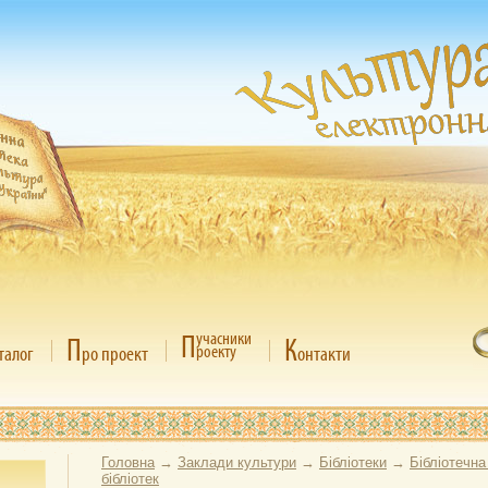
П
учасники
П
К
роекту
талог
ро проект
онтакти
Головна
→
Заклади культури
→
Бібліотеки
→
Бібліотечна
бібліотек