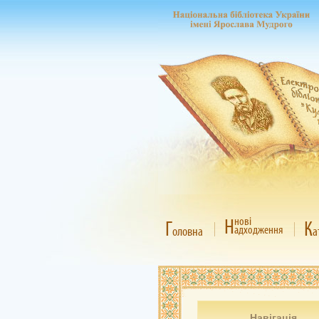
Н
нові
Г
К
адходження
оловна
а
Навігація