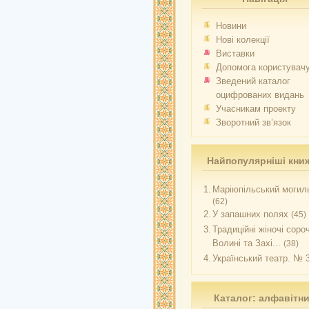
Новини
Нові колекції
Виставки
Допомога користувач
Зведений каталог
оцифрованих видань
Учасникам проекту
Зворотний зв’язок
Найпопулярніші кни
1.
Маріюпільський могиль
(62)
2.
У запашних полях
(45)
3.
Традиційні жіночі соро
Волині та Захі...
(38)
4.
Український театр. № 
Каталог: алфавітн