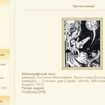
Протистояння
у
жки
ник...
Бібліографічний опис:
Шевердін, Костянтин Миколайович.
Протистояння
[Електро
чки
Шевердін]. — Електрон. дані (1 файл : 240 Кб), 1994 (Киї
Мудрого, 2017).
3
(30)
Ресурс надано
Луганська ОУНБ
ий