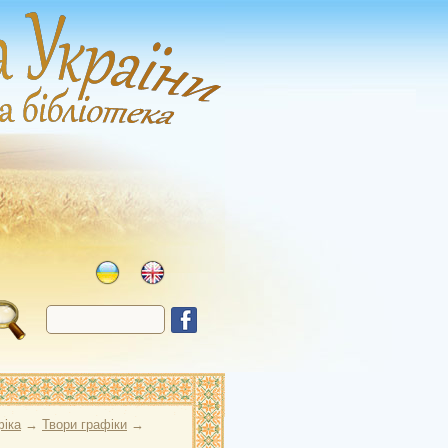
фіка
→
Твори графіки
→