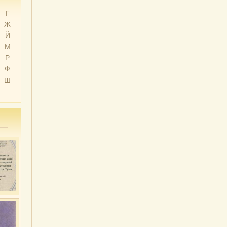
Г
Ж
Й
М
Р
Ф
Ш