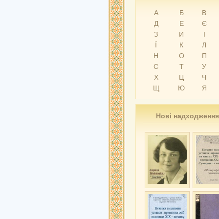
А
Б
В
Д
Е
Є
З
И
І
Ї
К
Л
Н
О
П
С
Т
У
Х
Ц
Ч
Щ
Ю
Я
Нові надходження