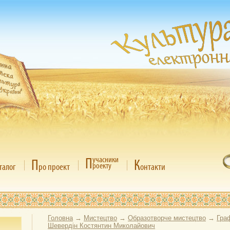
П
учасники
П
К
роекту
талог
ро проект
онтакти
Головна
→
Мистецтво
→
Образотворче мистецтво
→
Гра
Шевердін Костянтин Миколайович