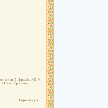
нна копія] : [графіка / К. М.
в: НБУ ім. Ярослава
Переглянути...