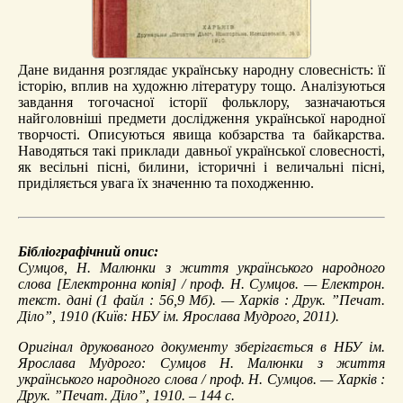
Дане видання розглядає українську народну словесність: її
історію, вплив на художню літературу тощо. Аналізуються
завдання тогочасної історії фольклору, зазначаються
найголовніші предмети дослідження української народної
творчості. Описуються явища кобзарства та байкарства.
Наводяться такі приклади давньої української словесності,
як весільні пісні, билини, історичні і величальні пісні,
приділяється увага їх значенню та походженню.
Бібліографічний опис:
Сумцов, Н.
Малюнки з життя українського народного
слова
[Електронна копія] / проф. Н. Сумцов. — Електрон.
текст. дані (1 файл : 56,9 Мб). — Харків : Друк. ”Печат.
Діло”, 1910 (Київ: НБУ ім. Ярослава Мудрого, 2011).
Оригінал друкованого документу зберігається в НБУ ім.
Ярослава Мудрого: Сумцов Н. Малюнки з життя
українського народного слова / проф. Н. Сумцов. — Харків :
Друк. ”Печат. Діло”, 1910. – 144 с.