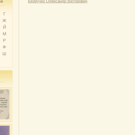
ий
Безручко Олександр Вікторович
Г
Ж
Й
М
Р
Ф
Ш