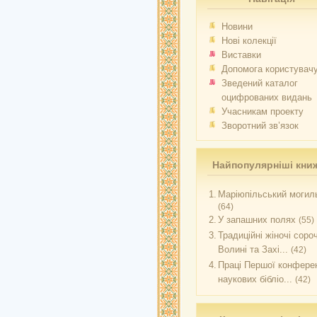
Новини
Нові колекції
Виставки
Допомога користувач
Зведений каталог
оцифрованих видань
Учасникам проекту
Зворотний зв’язок
Найпопулярніші кни
1.
Маріюпільський могиль
(64)
2.
У запашних полях
(55)
3.
Традиційні жіночі соро
Волині та Захі...
(42)
4.
Праці Першої конферен
наукових бібліо...
(42)