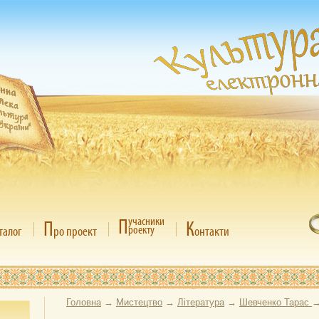
П
учасники
П
К
роекту
талог
ро проект
онтакти
Головна
→
Мистецтво
→
Література
→
Шевченко Тарас