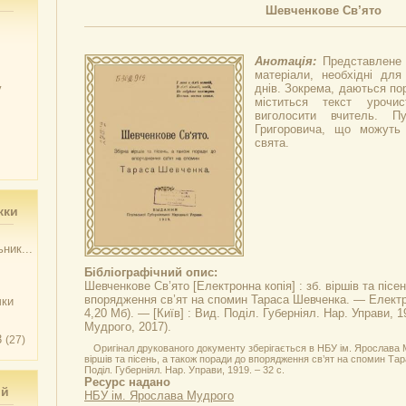
Шевченкове Св’ято
Анотація:
Представлене 
матеріали, необхідні для 
у
днів. Зокрема, даються по
міститься текст урочи
виголосити вчитель. Пу
Григоровича, що можуть 
свята.
жки
ник...
Бібліографічний опис:
Шевченкове Св’ято
[Електронна копія] : зб. віршів та пісе
впорядження св’ят на спомин Тараса Шевченка. — Електрон
чки
4,20 Мб). — [Київ] : Вид. Поділ. Губерніял. Нар. Управи, 
Мудрого, 2017).
3
(27)
Оригінал друкованого документу зберігається в НБУ ім. Ярослава М
віршів та пісень, а також поради до впорядження св’ят на спомин Тар
Поділ. Губерніял. Нар. Управи, 1919. – 32 с.
Ресурс надано
ий
НБУ ім. Ярослава Мудрого