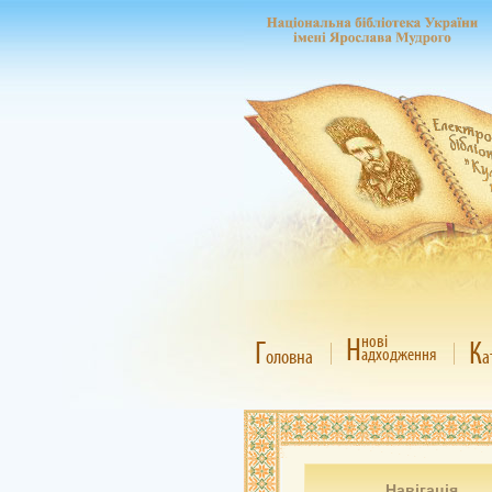
Н
нові
Г
К
адходження
оловна
а
Навігація