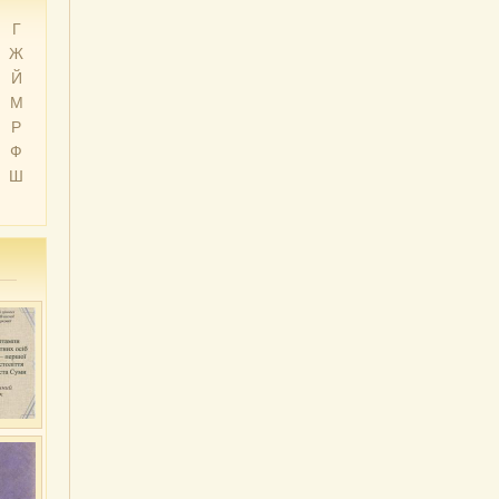
Г
Ж
Й
М
Р
Ф
Ш