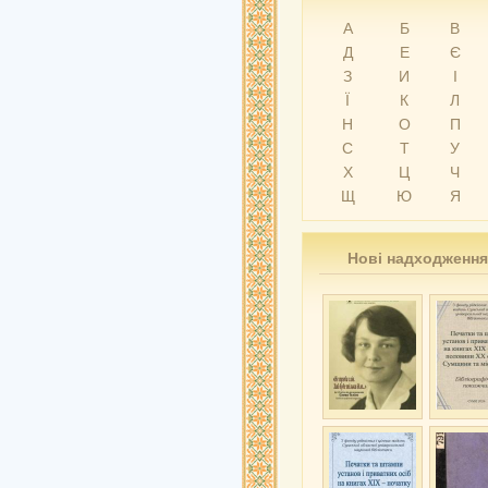
А
Б
В
Д
Е
Є
З
И
І
Ї
К
Л
Н
О
П
С
Т
У
Х
Ц
Ч
Щ
Ю
Я
Нові надходження