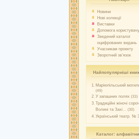
Новини
Нові колекції
Виставки
Допомога користувач
Зведений каталог
оцифрованих видань
Учасникам проекту
Зворотний зв’язок
Найпопулярніші кни
1.
Маріюпільський могиль
(49)
2.
У запашних полях
(33)
3.
Традиційні жіночі соро
Волині та Захі...
(30)
4.
Український театр. № 
Каталог: алфавітн