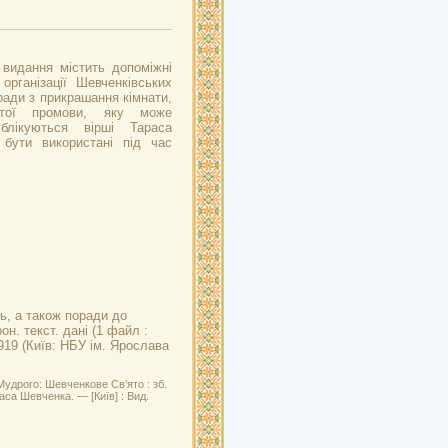
видання містить допоміжні
організації Шевченківських
ради з прикрашання кімнати,
стої промови, яку може
блікуються вірші Тараса
бути використані під час
нь, а також поради до
. текст. дані (1 файл :
1919 (Київ: НБУ ім. Ярослава
удрого: Шевченкове Св’ято : зб.
аса Шевченка. — [Київ] : Вид.