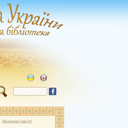
→
Увічнення пам’яті