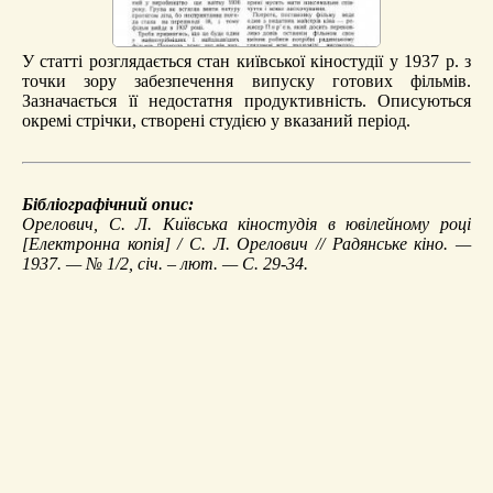
У статті розглядається стан київської кіностудії у 1937 р. з
точки зору забезпечення випуску готових фільмів.
Зазначається її недостатня продуктивність. Описуються
окремі стрічки, створені студією у вказаний період.
Бібліографічний опис:
Орелович, С. Л.
Київська кіностудія в ювілейному році
[Електронна копія] / С. Л. Орелович // Радянське кіно. —
1937. — № 1/2, січ. – лют. — С. 29-34.