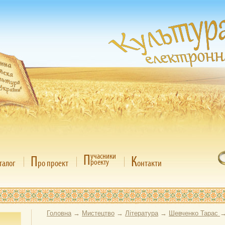
П
учасники
П
К
роекту
талог
ро проект
онтакти
Головна
→
Мистецтво
→
Література
→
Шевченко Тарас