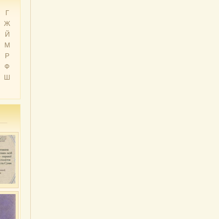
Г
Ж
Й
М
Р
Ф
Ш