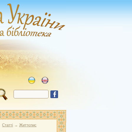
→
Статті
→
Життєпис