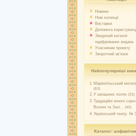
Новини
Нові колекції
Виставки
Допомога користувач
Зведений каталог
оцифрованих видань
Учасникам проекту
Зворотний зв’язок
Найпопулярніші кни
1.
Маріюпільський могиль
(63)
2.
У запашних полях
(53)
3.
Традиційні жіночі соро
Волині та Захі...
(40)
4.
Український театр. № 
Каталог: алфавітн