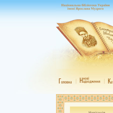
Н
нові
Г
К
адходження
оловна
а
Навігація