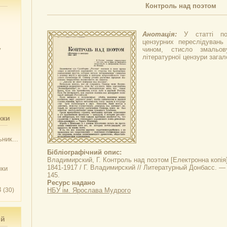
Контроль над поэтом
Анотація:
У статті по
цензурних переслідувань
у
чином, стисло змальову
літературної цензури загал
жки
ник...
Бібліографічний опис:
Владимирский, Г.
Контроль над поэтом
[Електронна копія]
1841-1917 / Г. Владимирский // Литературный Донбасс. —
чки
145.
Ресурс надано
3
(30)
НБУ ім. Ярослава Мудрого
ий