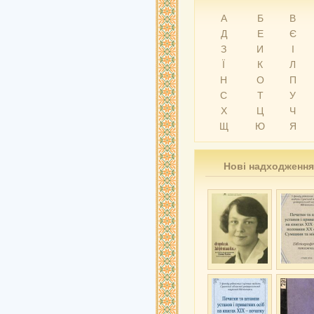
А
Б
В
Д
Е
Є
З
И
І
Ї
К
Л
Н
О
П
С
Т
У
Х
Ц
Ч
Щ
Ю
Я
Нові надходження