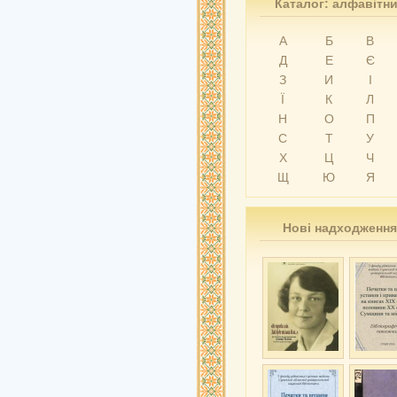
Каталог: алфавітн
А
Б
В
Д
Е
Є
З
И
І
Ї
К
Л
Н
О
П
С
Т
У
Х
Ц
Ч
Щ
Ю
Я
Нові надходження