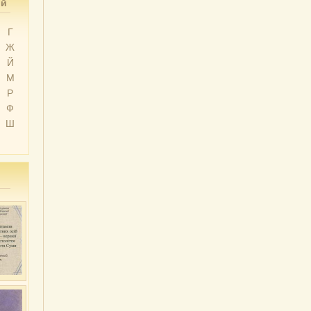
ий
Г
Ж
Й
М
Р
Ф
Ш