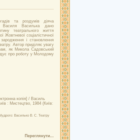
гадів та роздумів діяча
а Василя Василька дано
тину театрального життя
ої Жовтневої соціалістичної
 зародження і становлення
еатру. Автор приділяє увагу
рам, як Микола Садовський
адує про роботу у Молодому
ктронна копія] / Василь
иїв : Мистецтво, 1984 (Київ:
Мудрого: Василько В. С. Театру
Переглянути...