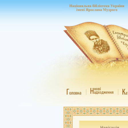
Н
нові
Г
К
адходження
оловна
а
Навігація