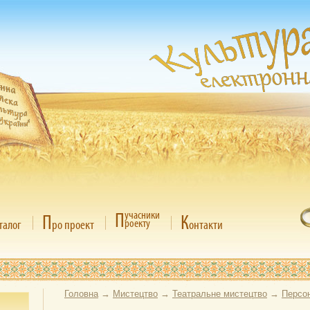
П
учасники
П
К
роекту
талог
ро проект
онтакти
Головна
→
Мистецтво
→
Театральне мистецтво
→
Персон