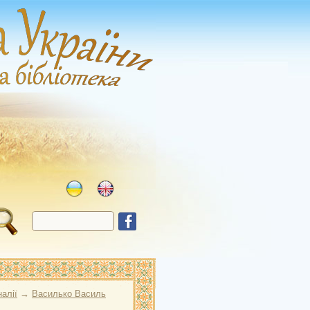
алії
→
Василько Василь