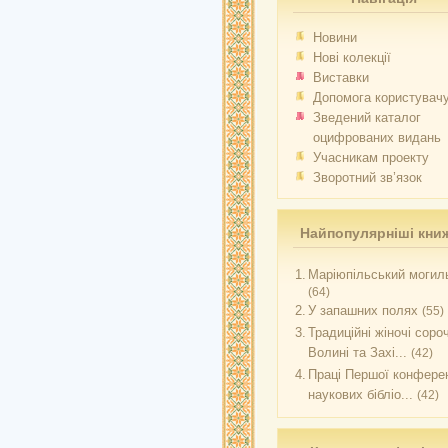
Новини
Нові колекції
Виставки
Допомога користувач
Зведений каталог
оцифрованих видань
Учасникам проекту
Зворотний зв’язок
Найпопулярніші кни
1.
Маріюпільський могиль
(64)
2.
У запашних полях
(55)
3.
Традиційні жіночі соро
Волині та Захі...
(42)
4.
Праці Першої конферен
наукових бібліо...
(42)