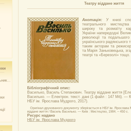
Театру віддане життя
Анотація:
У книзі спо
театрального мистецтв
у
широку та розмаїту кар
України напередодні Велик
революції та подальшого
українського радянського т
таким акторам та режисе
та Марія Заньковецька, зг
театрі та «Березолі» тощо.
жки
ник...
Бібліографічний опис:
Василько, Василь Степанович.
Театру віддане життя
[Еле
Василько. — Електрон. текст. дані (1 файл : 147 Мб). — К
чки
НБУ ім. Ярослава Мудрого, 2017).
Оригінал друкованого документу зберігається в НБУ ім. Ярослава 
ції
віддане життя / Василь Василько. — Київ : Мистецтво, 1984. – 450 с.
Ресурс надано
НБУ ім. Ярослава Мудрого