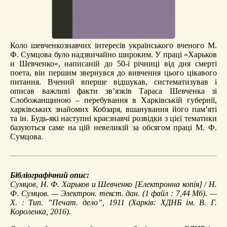
Коло шевченкознавчих інтересів українського вченого М.
Ф. Сумцова було надзвичайно широким. У праці «Харьков
и Шевченко», написаній до 50-ї річниці від дня смерті
поета, він першим звернувся до вивчення цього цікавого
питання. Вчений вперше відшукав, систематизував і
описав важливі факти зв’язків Тараса Шевченка зі
Слобожанщиною – перебування в Харківській губернії,
харківських знайомих Кобзаря, вшанування його пам’яті
та ін. Будь-які наступні краєзнавчі розвідки з цієї тематики
базуються саме на цій невеликій за обсягом праці М. Ф.
Сумцова.
Бібліографічний опис:
Сумцов, Н. Ф.
Харьков и Шевченко
[Електронна копія] / Н.
Ф. Сумцов. — Электрон. текст. дан. (1 файл : 7,44 Мб). —
Х. : Тип. ”Печат. дело”, 1911 (Харків: ХДНБ ім. В. Г.
Короленка, 2016).