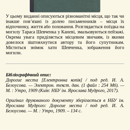
У цьому виданні описуються різноманітні місця, що так чи
інакше пов’язані із долею письменників – місця їх
відпочинку, життя або поховання. Розглядається поїздка на
могилу Тараса Шевченка у Каневі, змальовуються пейзажі.
Окрема увага приділяється місцевим звичаям, із якими
довелося зіштовхнутися автору та його супутникам.
Міститься знімок хати Шевченка, зображення його
могили.
Бібліографічний опис:
Дорогие места
[Електронна копія] / под ред. И. А.
Белоусова. — Электрон. текст. дан. (1 файл : 254 Мб). —
М. : Утро, 1909 (Київ: НБУ ім. Ярослава Мудрого, 2017).
Оригінал друкованого документу зберігається в НБУ ім.
Ярослава Мудрого: Дорогие места / под ред. И. А.
Белоусова. — М. : Утро, 1909. – 134 с.