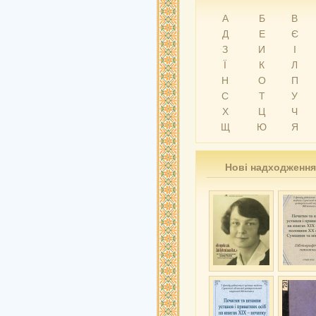
А
Б
В
Д
Е
Є
З
И
І
Ї
К
Л
Н
О
П
С
Т
У
Х
Ц
Ч
Щ
Ю
Я
Нові надходження