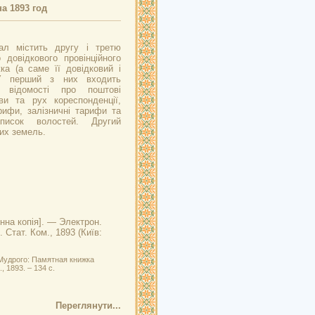
а 1893 год
ал містить другу і третю
 довідкового провінційного
ка (а саме її довідковий і
 У перший з них входить
, відомості про поштові
ви та рух кореспонденції,
рифи, залізничні тарифи та
писок волостей. Другий
их земель.
нна копія]. — Электрон.
. Стат. Ком., 1893 (Київ:
 Мудрого: Памятная книжка
, 1893. – 134 с.
Переглянути...