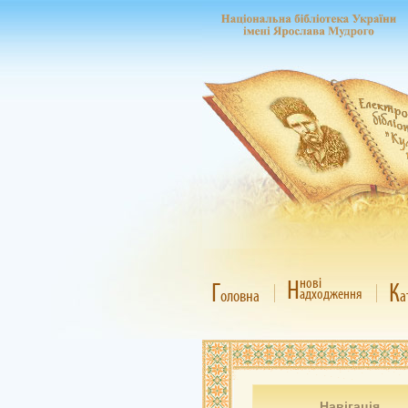
Н
нові
Г
К
адходження
оловна
а
Навігація