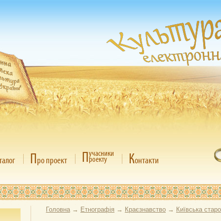
П
учасники
П
К
роекту
талог
ро проект
онтакти
Головна
→
Етнографія
→
Краєзнавство
→
Київська стар