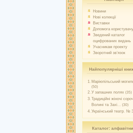
Новини
Нові колекції
Виставки
Допомога користувач
Зведений каталог
оцифрованих видань
Учасникам проекту
Зворотний зв’язок
Найпопулярніші кни
1.
Маріюпільський могиль
(50)
2.
У запашних полях
(35)
3.
Традиційні жіночі соро
Волині та Захі...
(30)
4.
Український театр. № 
Каталог: алфавітн