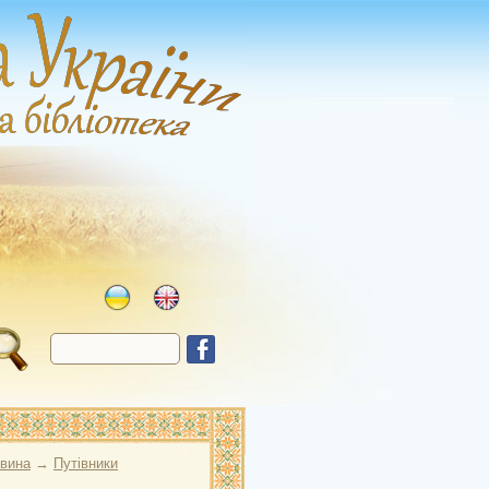
овина
→
Путівники