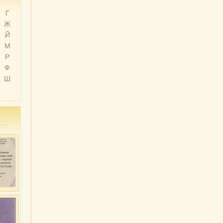
Г
Ж
Й
М
Р
Ф
Ш