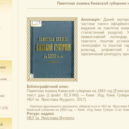
Памятная книжка Киевской губернии н
Анотація:
Даний матері
частини такого офіційного
у
видання як пам'ятна книж
статистичний розділи).
православний календар
трактати, поштові устано
телеграфні та поштові та
розклад, алфавітний с
присвячений розподілу орн
жки
ник...
Бібліографічний опис:
Памятная книжка Киевской губернии на 1893 год
[Електро
текст. дан. (1 файл : 82,9 Мб). — Киев : Изд. Киев. Губерн
чки
НБУ ім. Ярослава Мудрого, 2017).
Оригінал друкованого документу зберігається в НБУ ім. Ярослава
3
(29)
Киевской губернии на 1893 год. — Киев : Изд. Киев. Губерн. Стат. Ком.
Ресурс надано
НБУ ім. Ярослава Мудрого
ий