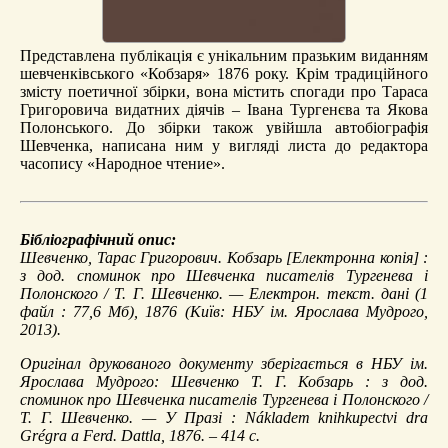
Представлена публікація є унікальним празьким виданням
шевченківського «Кобзаря» 1876 року. Крім традиційного
змісту поетичної збірки, вона містить спогади про Тараса
Григоровича видатних діячів – Івана Тургенєва та Якова
Полонського. До збірки також увійшла автобіографія
Шевченка, написана ним у вигляді листа до редактора
часопису «Народное чтение».
Бібліографічний опис:
Шевченко, Тарас Григорович.
Кобзарь
[Електронна копія] :
з дод. споминок про Шевченка писателів Тургенева і
Полонского / Т. Г. Шевченко. — Електрон. текст. дані (1
файл : 77,6 Мб), 1876 (Київ: НБУ ім. Ярослава Мудрого,
2013).
Оригінал друкованого документу зберігається в НБУ ім.
Ярослава Мудрого: Шевченко Т. Г. Кобзарь : з дод.
споминок про Шевченка писателів Тургенева і Полонского /
Т. Г. Шевченко. — У Празі : Nákladem knihkupectvi dra
Grégra a Ferd. Dattla, 1876. – 414 с.