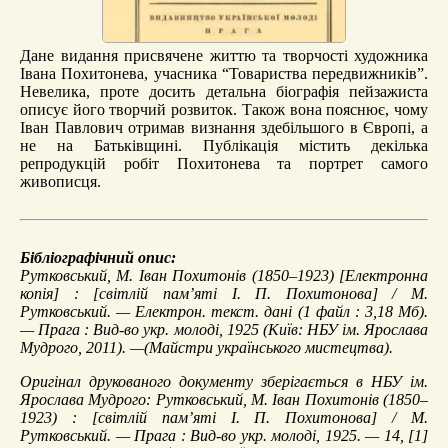
Дане видання присвячене життю та творчості художника
Івана Похитонева, учасника “Товариства передвижників”.
Невелика, проте досить детальна біографія пейзажиста
описує його творчий розвиток. Також вона пояснює, чому
Іван Павлович отримав визнання здебільшого в Європі, а
не на Батьківщині. Публікація містить декілька
репродукцій робіт Похитонева та портрет самого
живописця.
Бібліографічний опис:
Рутковський, М.
Іван Похитонів (1850–1923)
[Електронна
копія] : [світлій пам’яті І. П. Похитонова] / М.
Рутковський. — Електрон. текст. дані (1 файл : 3,18 Мб).
— Прага : Вид-во укр. молоді, 1925 (Київ: НБУ ім. Ярослава
Мудрого, 2011). —(Майстри українського мистецтва).
Оригінал друкованого документу зберігається в НБУ ім.
Ярослава Мудрого: Рутковський, М. Іван Похитонів (1850–
1923) : [світлій пам’яті І. П. Похитонова] / М.
Рутковський. — Прага : Вид-во укр. молоді, 1925. — 14, [1]