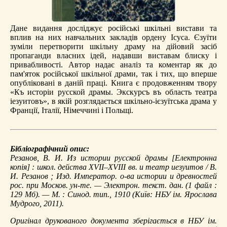
Дане видання досліджує російські шкільні вистави та
вплив на них навчальних закладів ордену Ісуса. Єзуїти
зуміли перетворити шкільну драму на дійовий засіб
пропаганди власних ідей, надавши виставам блиску і
привабливості. Автор надає аналіз та коментар як до
пам'яток російської шкільної драми, так і тих, що вперше
опубліковані в даній праці. Книга є продовженням твору
«Къ исторіи русской драмы. Экскурсъ въ область театра
іезуитовъ», в якій розглядається шкільно-ієзуїтська драма у
Франції, Італії, Німеччині і Польщі.
Бібліографічний опис:
Резанов, В. И.
Из истории русской драмы
[Електронна
копія] : школ. действа XVII–XVIII вв. и театр иезуитов / В.
И. Резанов ; Изд. Император. о-ва истории и древностей
рос. при Москов. ун-те. — Электрон. текст. дан. (1 файл :
129 Мб). — М. : Синод. тип., 1910 (Київ: НБУ ім. Ярослава
Мудрого, 2011).
Оригінал друкованого документа зберігається в НБУ ім.