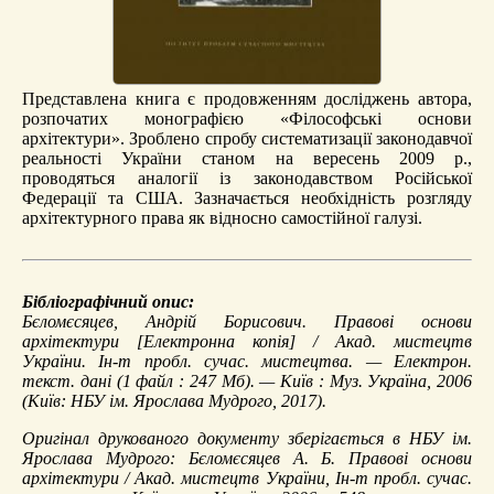
Представлена книга є продовженням досліджень автора,
розпочатих монографією «Філософські основи
архітектури». Зроблено спробу систематизації законодавчої
реальності України станом на вересень 2009 р.,
проводяться аналогії із законодавством Російської
Федерації та США. Зазначається необхідність розгляду
архітектурного права як відносно самостійної галузі.
Бібліографічний опис:
Бєломєсяцев, Андрій Борисович.
Правові основи
архітектури
[Електронна копія] / Акад. мистецтв
України. Ін-т пробл. сучас. мистецтва. — Електрон.
текст. дані (1 файл : 247 Мб). — Київ : Муз. Україна, 2006
(Київ: НБУ ім. Ярослава Мудрого, 2017).
Оригінал друкованого документу зберігається в НБУ ім.
Ярослава Мудрого: Бєломєсяцев А. Б. Правові основи
архітектури / Акад. мистецтв України, Ін-т пробл. сучас.