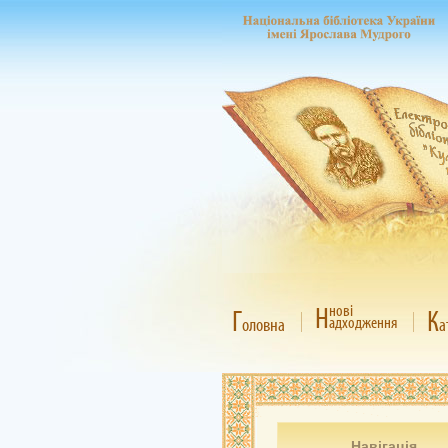
Н
нові
Г
К
адходження
оловна
а
Навігація