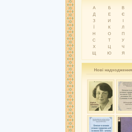
А
Б
В
Д
Е
Є
З
И
І
Ї
К
Л
Н
О
П
С
Т
У
Х
Ц
Ч
Щ
Ю
Я
Нові надходження