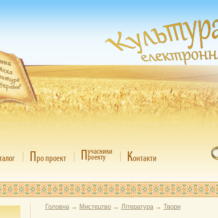
П
учасники
П
К
роекту
талог
ро проект
онтакти
Головна
→
Мистецтво
→
Література
→
Твори