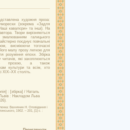
едставлена художня проза:
уморески (зокрема «Задля
аші кавалєри» та інші). На
 автора. Твори вирізняються
 змалюванням галицького
айстерно поєднує повчальні
ом, висміюючи тогочасні
 його малу прозу легкою для
я розуміння епохи. Збірка
 читачів, які захоплюються
кою прозою, а також
икам культури та всім, хто
і ХІХ–ХХ століть.
ія] : [збірка] / Наталь
 Львів : Накладом Льва
26).
ленка: Вахнянин Н. Оповідання і
нського, 1902. – 201, [1] с. :
Переглянути...