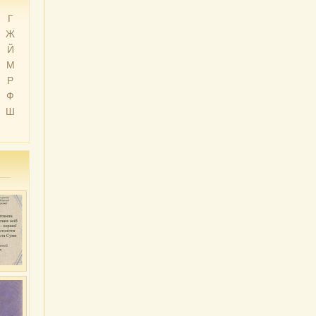
Г
Ж
Й
М
Р
Ф
Ш