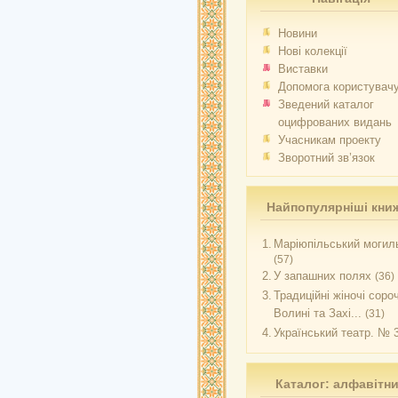
Новини
Нові колекції
Виставки
Допомога користувач
Зведений каталог
оцифрованих видань
Учасникам проекту
Зворотний зв’язок
Найпопулярніші кни
1.
Маріюпільський могиль
(57)
2.
У запашних полях
(36)
3.
Традиційні жіночі соро
Волині та Захі...
(31)
4.
Український театр. № 
Каталог: алфавітн