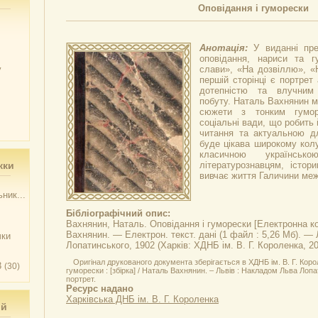
Оповідання і гуморески
Анотація:
У виданні пр
оповідання, нариси та г
у
слави», «На дозвіллю», «Н
першій сторінці є портрет
дотепністю та влучним
побуту. Наталь Вахнянин м
сюжети з тонким гумор
соціальні вади, що робить
читання та актуальною дл
буде цікава широкому колу
класичною українсь
жки
літературознавцям, істор
вивчає життя Галичини меж
ник...
Бібліографічний опис:
Вахнянин, Наталь.
Оповідання і гуморески
[Електронна коп
Вахнянин. — Електрон. текст. дані (1 файл : 5,26 Мб). —
чки
Лопатинського, 1902 (Харків: ХДНБ ім. В. Г. Короленка, 20
Оригінал друкованого документа зберігається в ХДНБ ім. В. Г. Коро
3
(30)
гуморески : [збірка] / Наталь Вахнянин. – Львів : Накладом Льва Лопати
портрет.
Ресурс надано
Харківська ДНБ ім. В. Г. Короленка
ий