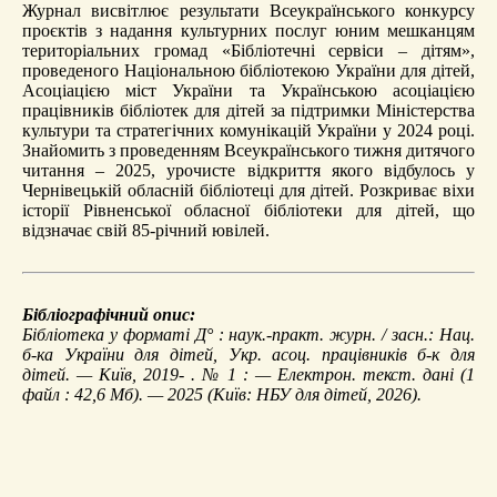
Журнал висвітлює результати Всеукраїнського конкурсу
проєктів з надання культурних послуг юним мешканцям
територіальних громад «Бібліотечні сервіси – дітям»,
проведеного Національною бібліотекою України для дітей,
Асоціацією міст України та Українською асоціацією
працівників бібліотек для дітей за підтримки Міністерства
культури та стратегічних комунікацій України у 2024 році.
Знайомить з проведенням Всеукраїнського тижня дитячого
читання – 2025, урочисте відкриття якого відбулось у
Чернівецькій обласній бібліотеці для дітей. Розкриває віхи
історії Рівненської обласної бібліотеки для дітей, що
відзначає свій 85-річний ювілей.
Бібліографічний опис:
Бібліотека у форматі Д°
: наук.-практ. журн. / засн.: Нац.
б-ка України для дітей, Укр. асоц. працівників б-к для
дітей. — Київ, 2019- . № 1 : — Електрон. текст. дані (1
файл : 42,6 Мб). — 2025 (Київ: НБУ для дітей, 2026).