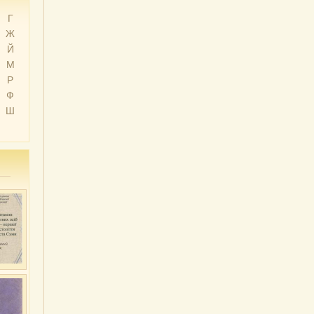
Г
Ж
Й
М
Р
Ф
Ш