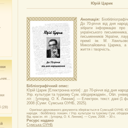
Юрій Царик
Анотація:
Біобібліограф
До 70-річчя від дня наро
у
зібрати інформацію про 
українського письменника,
письменників України, лау
премії ім. М. Хвильово
Миколайовича Царика, а 
життя і творчість.
жки
ник...
Бібліографічний опис:
Юрій Царик
[Електронна копія] : до 70-річчя від дня народж
Упр. культури та туризму Сум. облдержадмін., Обл. універс
чки
літ. ; [упоряд. О. К. Линник]. — Електрон. текст. дані (1 
2008 (Суми: Сумська ОУНБ, 2025).
3
(28)
Оригінал друкованого документа зберігається в Сумській ОУНБ: Юрі
народж. : біобібліогр. покажч. / Упр. культури та туризму Сум. облдерж
Від. краєзн. літ. ; [упоряд. О. К. Линник]. — Суми, 2008. – 30 с.
Ресурс надано
ий
Сумська ОУНБ