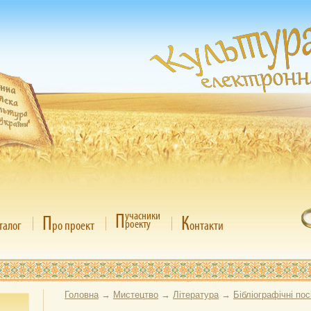
П
учасники
П
К
роекту
талог
ро проект
онтакти
Головна
→
Мистецтво
→
Література
→
Бібліографічні по