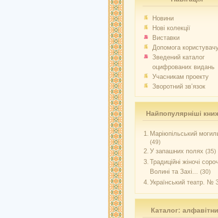
Новини
Нові колекції
Виставки
Допомога користувач
Зведений каталог
оцифрованих видань
Учасникам проекту
Зворотний зв’язок
Найпопулярніші кни
1.
Маріюпільський могиль
(49)
2.
У запашних полях
(35)
3.
Традиційні жіночі соро
Волині та Захі...
(30)
4.
Український театр. № 
Каталог: алфавітн