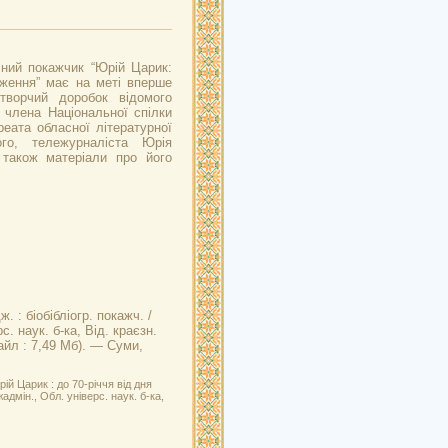
ічний покажчик “Юрій Царик:
дження” має на меті вперше
творчий доробок відомого
 члена Національної спілки
реата обласної літературної
го, тележурналіста Юрія
також матеріали про його
. : біобібліогр. покажч. /
. наук. б-ка, Від. краєзн.
файл : 7,49 Мб). — Суми,
й Царик : до 70-річчя від дня
адмін., Обл. універс. наук. б-ка,