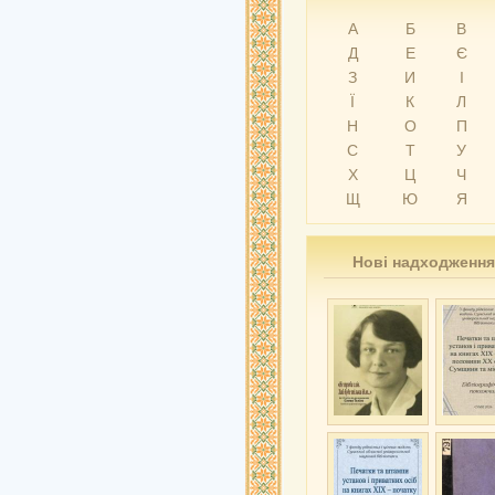
А
Б
В
Д
Е
Є
З
И
І
Ї
К
Л
Н
О
П
С
Т
У
Х
Ц
Ч
Щ
Ю
Я
Нові надходження