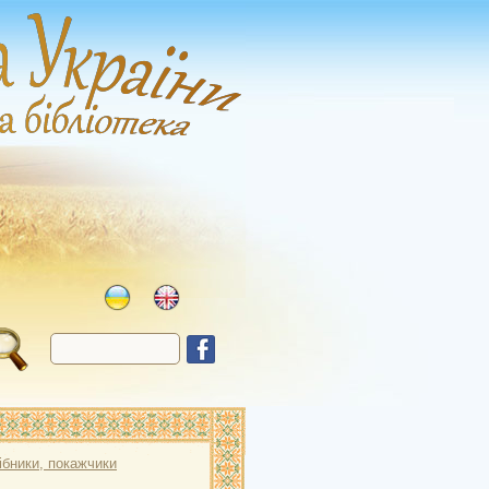
сібники, покажчики