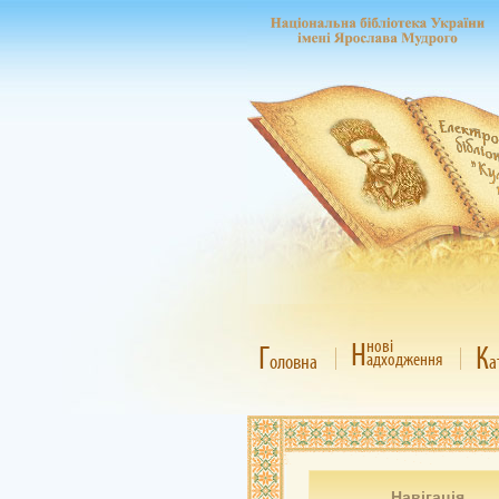
Н
нові
Г
К
адходження
оловна
а
Навігація