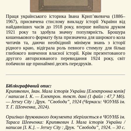
Праця українського історика Івана Крип’якевича (1886–
1967), присвячена стислому викладу історії України від
найдавніших часів до 1918 року, вперше вийшла друком
1921 року та здобула значну популярність. Брошура
кишенькового формату була призначена для широкого кола
читачів та, даючи необхідний мінімум знань з історії
рідного краю, відіграла роль певного стимулу для більш
глибокого вивчення власної історії. Крім презентованого
другого авторизованого перевидання 1924 року, світ
побачили ще принаймні десять передруків.
Бібліографічний опис:
Крипякевич, Іван.
Мала історія України
[Електронна копія]
/ написав І. К. — Електрон. текст. дані (1 файл : 47,7 Мб).
— Jersey Сity : Друк. ”Свободи”, 1924 (Черкаси: ЧОУНБ ім.
Т. Г. Шевченка, 2024).
Оригінал друкованого документа зберігається в ЧОУНБ ім.
Тараса Шевченка: Крипякевич І. Мала історія України /
написав [І. К.]. – Jersey Сity : Друк. ”Свободи”, 1924. – 30 с.