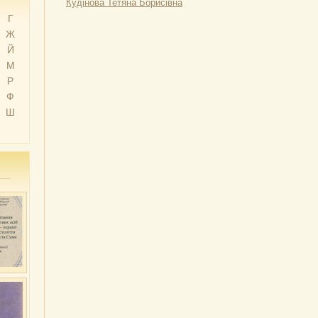
Кудінова Тетяна Борисівна
Г
Ж
Й
М
Р
Ф
Ш