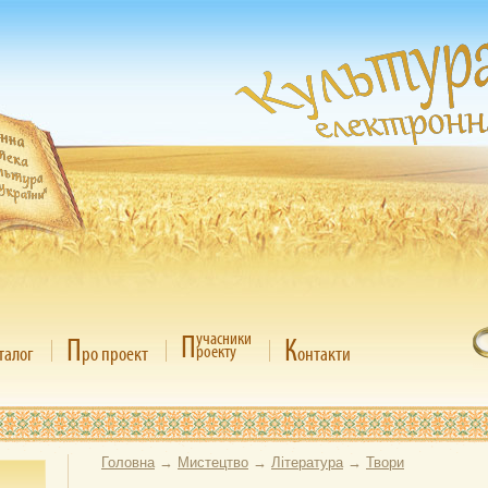
П
учасники
П
К
роекту
талог
ро проект
онтакти
Головна
→
Мистецтво
→
Література
→
Твори