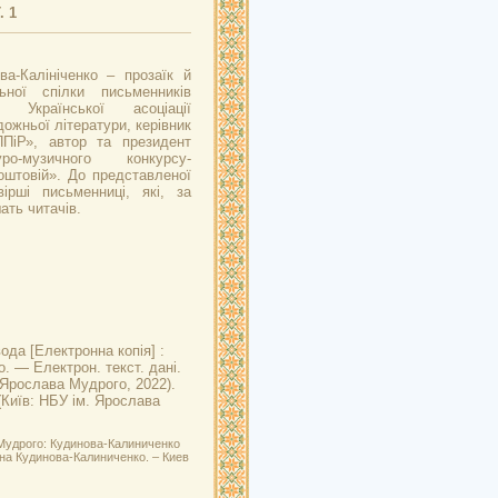
. 1
ва-Калініченко – прозаїк й
ьної спілки письменників
т Української асоціації
ожньої літератури, керівник
ППіР», автор та президент
ро-музичного конкурсу-
штовій». До представленої
ірші письменниці, які, за
ать читачів.
вода
[Електронна копія] :
о. — Електрон. текст. дані.
 Ярослава Мудрого, 2022).
 (Київ: НБУ ім. Ярослава
 Мудрого: Кудинова-Калиниченко
тьяна Кудинова-Калиниченко. – Киев