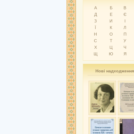
А
Б
В
Д
Е
Є
З
И
І
Ї
К
Л
Н
О
П
С
Т
У
Х
Ц
Ч
Щ
Ю
Я
Нові надходження