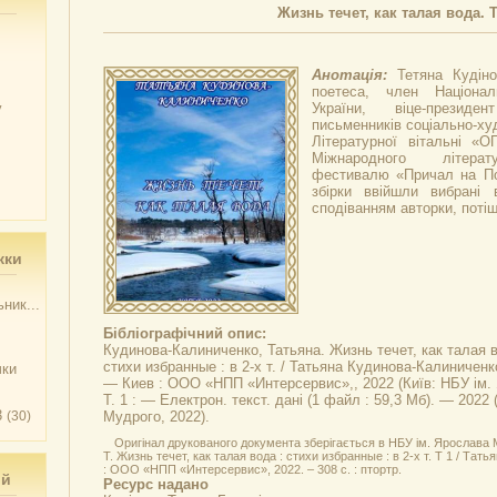
Жизнь течет, как талая вода. Т
Анотація:
Тетяна Кудіно
поетеса, член Націонал
у
України, віце-президен
письменників соціально-худ
Літературної вітальні «О
Міжнародного літерату
фестивалю «Причал на По
збірки ввійшли вибрані в
сподіванням авторки, потіш
жки
ник...
Бібліографічний опис:
Кудинова-Калиниченко, Татьяна.
Жизнь течет, как талая 
стихи избранные : в 2-х т. / Татьяна Кудинова-Калиниченк
чки
— Киев : ООО «НПП «Интерсервис»,, 2022 (Київ: НБУ ім.
Т. 1 : — Електрон. текст. дані (1 файл : 59,3 Мб). — 2022
3
(30)
Мудрого, 2022).
Оригінал друкованого документа зберігається в НБУ ім. Ярослава
Т. Жизнь течет, как талая вода : стихи избранные : в 2-х т. Т 1 / Та
: ООО «НПП «Интерсервис», 2022. – 308 с. : птортр.
ий
Ресурс надано