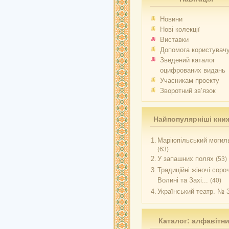
Новини
Нові колекції
Виставки
Допомога користувач
Зведений каталог
оцифрованих видань
Учасникам проекту
Зворотний зв’язок
Найпопулярніші кни
1.
Маріюпільський могиль
(63)
2.
У запашних полях
(53)
3.
Традиційні жіночі соро
Волині та Захі...
(40)
4.
Український театр. № 
Каталог: алфавітн