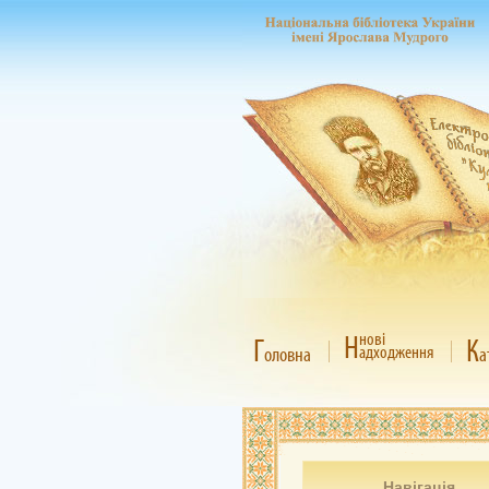
Н
нові
Г
К
адходження
оловна
а
Навігація