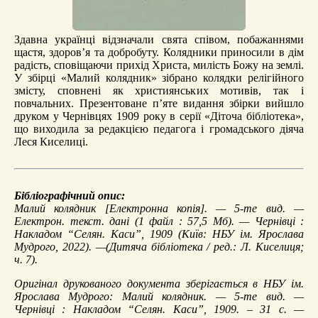
Здавна українці відзначали свята співом, побажаннями
щастя, здоров’я та добробуту. Колядники приносили в дім
радість, сповіщаючи прихід Христа, милість Божу на землі.
У збірці «Малий колядник» зібрано колядки релігійного
змісту, сповнені як християнських мотивів, так і
повчальних. Презентоване п’яте видання збірки вийшло
друком у Чернівцях 1909 року в серії «Діточа бібліотека»,
що виходила за редакцією педагога і громадського діяча
Леся Киселиці.
Бібліографічний опис:
Малий колядник
[Електронна копія]. — 5-те вид. —
Електрон. текст. дані (1 файл : 57,5 Мб). — Чернівці :
Накладом “Селян. Каси”, 1909 (Київ: НБУ ім. Ярослава
Мудрого, 2022). —(Дитяча бібліотека / ред.: Л. Киселиця;
ч. 7).
Оригінал друкованого документа зберігається в НБУ ім.
Ярослава Мудрого: Малий колядник. — 5-те вид. —
Чернівці : Накладом “Селян. Каси”, 1909. – 31 с. —