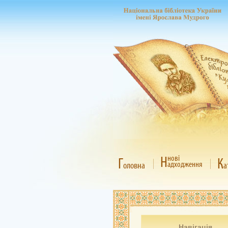
Н
нові
Г
К
адходження
оловна
а
Навігація