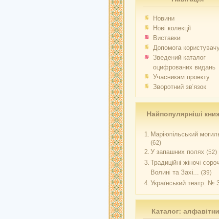
Новини
Нові колекції
Виставки
Допомога користувач
Зведений каталог
оцифрованих видань
Учасникам проекту
Зворотний зв’язок
Найпопулярніші кни
1.
Маріюпільський могиль
(62)
2.
У запашних полях
(52)
3.
Традиційні жіночі соро
Волині та Захі...
(39)
4.
Український театр. № 
Каталог: алфавітн