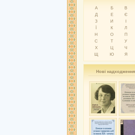
А
Б
В
Д
Е
Є
З
И
І
Ї
К
Л
Н
О
П
С
Т
У
Х
Ц
Ч
Щ
Ю
Я
Нові надходження