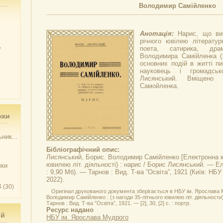
Володимир Самійленко
Анотація:
Нарис, що ви
річного ювілею літературн
у
поета, сатирика, дра
Володимира Самійленка (1
основних подій в житті п
науковець і громадськ
Лисянський. Вміщено 
Самойленка.
жки
ник...
Бібліографічний опис:
Лисянський, Борис.
Володимир Самійленко
[Електронна ко
ювилею літ. діяльності) : нарис / Борис Лисянський. — Ел
чки
: 9,90 Мб). — Тарнов : Вид. Т-ва ”Освіта”, 1921 (Київ: НБ
2022).
3
(30)
Оригінал друкованого документа зберігається в НБУ ім. Ярослава 
Володимир Самійленко : (з нагоди 35-літнього ювилею літ. діяльности
Тарнов : Вид. Т-ва ”Освіта”, 1921. — [2], 30, [2] с. : портр.
Ресурс надано
ий
НБУ ім. Ярослава Мудрого