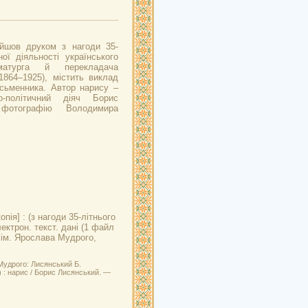
йшов друком з нагоди 35-
ої діяльності українського
матурга й перекладача
864–1925), містить виклад
исьменника. Автор нарису –
о-політичний діяч Борис
фотографію Володимира
пія] : (з нагоди 35-літнього
ектрон. текст. дані (1 файл
У ім. Ярослава Мудрого,
Мудрого: Лисянський Б.
) : нарис / Борис Лисянський. —