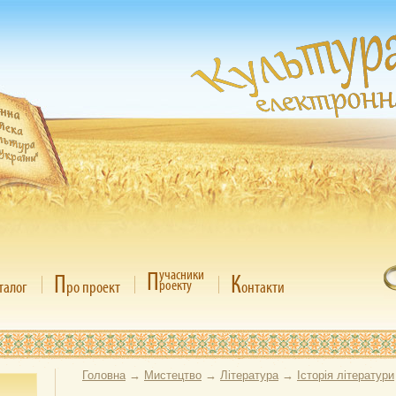
П
учасники
П
К
роекту
талог
ро проект
онтакти
Головна
→
Мистецтво
→
Література
→
Історія літератури