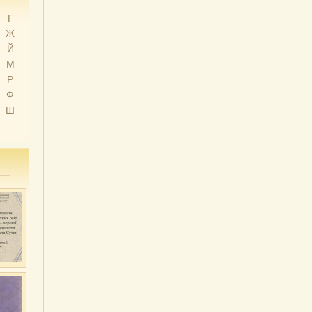
Г
Ж
Й
М
Р
Ф
Ш