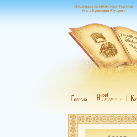
Н
нові
Г
К
адходження
оловна
а
Навігація