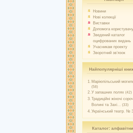
Новини
Нові колекції
Виставки
Допомога користувач
Зведений каталог
оцифрованих видань
Учасникам проекту
Зворотний зв’язок
Найпопулярніші кни
1.
Маріюпільський могиль
(58)
2.
У запашних полях
(42)
3.
Традиційні жіночі соро
Волині та Захі...
(33)
4.
Український театр. № 
Каталог: алфавітн