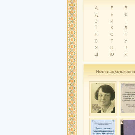
А
Б
В
Д
Е
Є
З
И
І
Ї
К
Л
Н
О
П
С
Т
У
Х
Ц
Ч
Щ
Ю
Я
Нові надходження