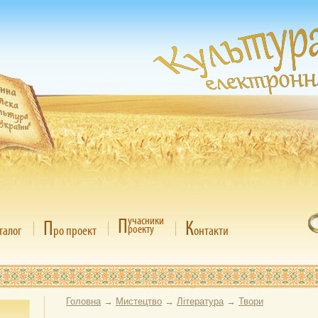
П
учасники
П
К
роекту
талог
ро проект
онтакти
Головна
→
Мистецтво
→
Література
→
Твори