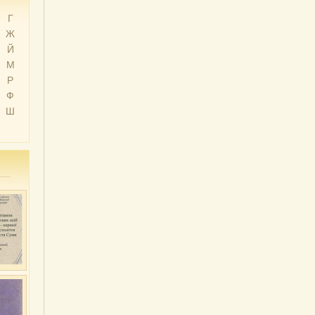
Г
Ж
Й
М
Р
Ф
Ш