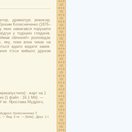
актор, драматург, режисер,
Трохим Колесниченко (1876–
 у яких намагався порушити
ідгук у тодішніх глядачів.
іймав облизня!» розповідає
, яку, поки вона чекає на
ються вдало видати заміж.
ання п’єси вийшло друком
перекапустили) : жарт на 1
ні (1 файл : 16,1 Мб). —
НБУ ім. Ярослава Мудрого,
Мудрого: Колесниченко Т.
— Вид. 2-ге. — [Київ] : Друк. 1-ї