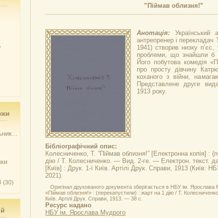
”Піймав облизня!”
Анотація:
Український 
антрепренер і перекладач 
у
1941) створив низку п’єс,
проблеми, що знайшли б в
Його побутова комедія «П
про просту дівчину Катрю
коханого з війни, намага
Представлене друге вид
1913 року.
жки
ник...
Бібліографічний опис:
Колесниченко, Т.
”Піймав облизня!”
[Електронна копія] : (
дію / Т. Колесниченко. — Вид. 2-ге. — Електрон. текст. да
чки
[Київ] : Друк. 1-ї Київ. Артілі Друк. Справи, 1913 (Київ: 
2021).
3
(30)
Оригінал друкованого документа зберігається в НБУ ім. Ярослава 
«Піймав облизня!» : (перекапустили) : жарт на 1 дію / Т. Колесниченко. 
Київ. Артілі Друк. Справи, 1913. — 38 с.
Ресурс надано
ий
НБУ ім. Ярослава Мудрого