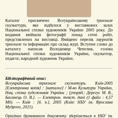
Каталог присвячено Всеукраїнському триєнале
скульптури, яке відбулося у виставкових залах
Національної спілки художників України 2005 року. До
видання ввійшли фотографії понад сотні робіт,
представлених на виставці. Вміщено перелік лауреатів
триєнале та інформацію про склад журі. Вступне слово до
каталогу написав Володимир Чепелик, голова
Національної спілки художників України, скульптор,
педагог, народний художник України.
Бібліографічний опис:
Всеукраїнська триєнале скульптури. Київ-2005
[Електронна копія] : [каталог] / М-во Культури України,
Нац. спілка художників України ; [упоряд.: Дерегус М. В.,
Басанець О. В.]. — Електрон. текст. дані (1 файл : 4,57
Мб). — Київ : [б. в.], 2005 (Київ: НБУ ім. Ярослава
Мудрого, 2021).
Оригінал друкованого документу зберігається в НБУ ім.