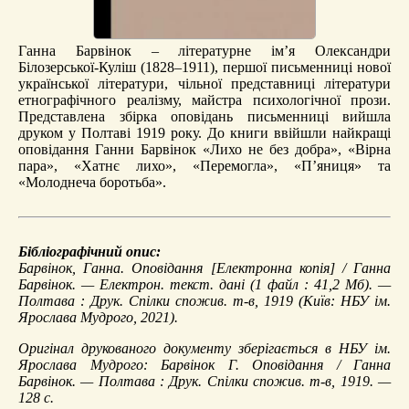
Ганна Барвінок – літературне ім’я Олександри
Білозерської-Куліш (1828–1911), першої письменниці нової
української літератури, чільної представниці літератури
етнографічного реалізму, майстра психологічної прози.
Представлена збірка оповідань письменниці вийшла
друком у Полтаві 1919 року. До книги ввійшли найкращі
оповідання Ганни Барвінок «Лихо не без добра», «Вірна
пара», «Хатнє лихо», «Перемогла», «П’яниця» та
«Молоднеча боротьба».
Бібліографічний опис:
Барвінок, Ганна.
Оповідання
[Електронна копія] / Ганна
Барвінок. — Електрон. текст. дані (1 файл : 41,2 Мб). —
Полтава : Друк. Спілки спожив. т-в, 1919 (Київ: НБУ ім.
Ярослава Мудрого, 2021).
Оригінал друкованого документу зберігається в НБУ ім.
Ярослава Мудрого: Барвінок Г. Оповідання / Ганна
Барвінок. — Полтава : Друк. Спілки спожив. т-в, 1919. —
128 с.