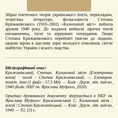
Збірка поетичних творів українського поета, перекладача,
теоретика літератури, фольклориста Степана
Крижанівського (1910–2002) «Калиновий міст» вийшла
друком 1940 року. До видання ввійшли ліричні поезії
письменника, пісні та віршовані оповідання. Твори
Степана Крижанівського перейняті увагою до людини,
щирою вірою в щасливу зорю молодого покоління, світле
майбутнє України і всього людства.
Бібліографічний опис:
Крижанівський, Степан.
Калиновий міст
[Електронна
копія] : поезії / Степан Крижанівський. — Електрон.
текст. дані (1 файл : 57,5 Мб). — Київ : Держ. літ. вид-во,
1940 (Київ: НБУ ім. Ярослава Мудрого, 2020).
Оригінал друкованого документу зберігається в НБУ ім.
Ярослава Мудрого: Крижанівський С. Калиновий міст :
поезії / Степан Крижанівський. — Київ : Держ. літ. вид-во,
1940. — 93, [3] с.