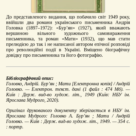
До представленого видання, що побачило світ 1949 року,
ввійшли два романи українського письменника Андрія
Головка (1897–1972): «Бур’ян» (1927), який вважають
вершиною вільного художнього самовираження
письменника, та роман «Мати» (1932), що мав стати
прелюдією до так і не написаної автором епічної розповіді
про революційні події в Україні. Вміщено біографічну
довідку про письменника та його фотографію.
Бібліографічний опис:
Головко, Андрій.
Бур’ян ; Мати
[Електронна копія] / Андрій
Головко. — Електрон. текст. дані (1 файл : 474 Мб). —
Київ : Держ. вид-во худож. літ., 1949 (Київ: НБУ ім.
Ярослава Мудрого, 2020).
Оригінал друкованого документу зберігається в НБУ ім.
Ярослава Мудрого: Головко А. Бур’ян ; Мати / Андрій
Головко. — Київ : Держ. вид-во худож. літ., 1949. — 354 с.
: портр.