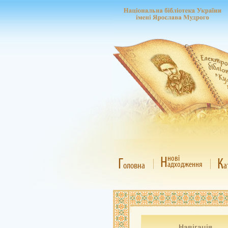
Н
нові
Г
К
адходження
оловна
а
Навігація