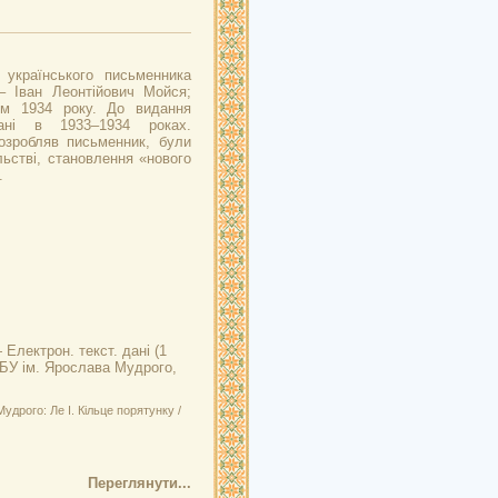
в українського письменника
– Іван Леонтійович Мойся;
ом 1934 року. До видання
ані в 1933–1934 роках.
зробляв письменник, були
льстві, становлення «нового
.
 Електрон. текст. дані (1
 НБУ ім. Ярослава Мудрого,
дрого: Ле І. Кільце порятунку /
Переглянути...