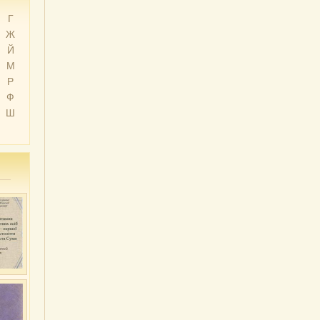
Г
Ж
Й
М
Р
Ф
Ш