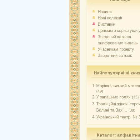
Новини
Нові колекції
Виставки
Допомога користувач
Зведений каталог
оцифрованих видань
Учасникам проекту
Зворотний зв’язок
Найпопулярніші кни
1.
Маріюпільський могиль
(49)
2.
У запашних полях
(35)
3.
Традиційні жіночі соро
Волині та Захі...
(30)
4.
Український театр. № 
Каталог: алфавітн