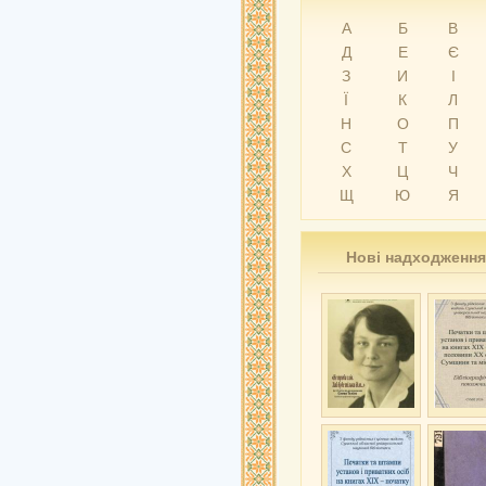
А
Б
В
Д
Е
Є
З
И
І
Ї
К
Л
Н
О
П
С
Т
У
Х
Ц
Ч
Щ
Ю
Я
Нові надходження