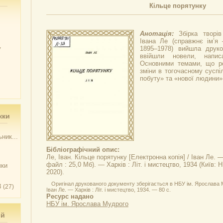
Кільце порятунку
Анотація:
Збірка творі
Івана Ле (справжнє ім’я 
у
1895–1978) вийшла друк
ввійшли новели, напис
Основними темами, що ро
зміни в тогочасному суспі
побуту» та «нової людини»
жки
ник...
Бібліографічний опис:
Ле, Іван.
Кільце порятунку
[Електронна копія] / Іван Ле. —
файл : 25,0 Мб). — Харків : Літ. і мистецтво, 1934 (Київ:
чки
2020).
Оригінал друкованого документу зберігається в НБУ ім. Ярослава Му
3
(27)
Іван Ле. — Харків : Літ. і мистецтво, 1934. — 80 с.
Ресурс надано
НБУ ім. Ярослава Мудрого
ий