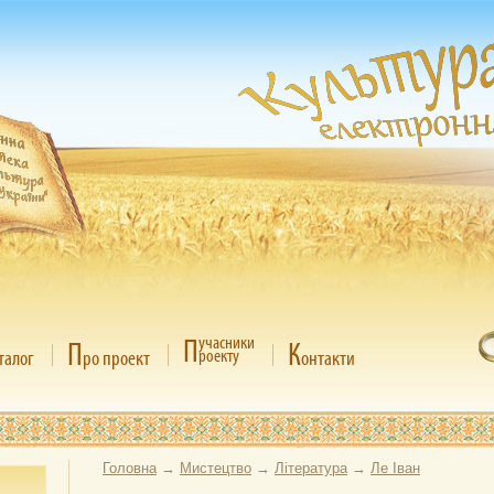
П
учасники
П
К
роекту
талог
ро проект
онтакти
Головна
→
Мистецтво
→
Література
→
Ле Іван