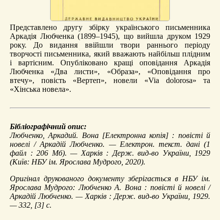
Представлено другу збірку українського письменника
Аркадія Любченка (1899–1945), що вийшла друком 1929
року. До видання ввійшли твори раннього періоду
творчості письменника, який вважають найбільш плідним
і вартісним. Опубліковано кращі оповідання Аркадія
Любченка «Два листи», «Образа», «Оповідання про
втечу», повість «Вертеп», новели «Via dolorosa» та
«Хінська новела».
Бібліографічний опис:
Любченко, Аркадий.
Вона
[Електронна копія] : повісті й
новелі / Аркадій Любченко. — Електрон. текст. дані (1
файл : 206 Мб). — Харків : Держ. вид-во України, 1929
(Київ: НБУ ім. Ярослава Мудрого, 2020).
Оригінал друкованого документу зберігається в НБУ ім.
Ярослава Мудрого: Любченко А. Вона : повісті й новелі /
Аркадій Любченко. — Харків : Держ. вид-во України, 1929.
— 332, [3] с.