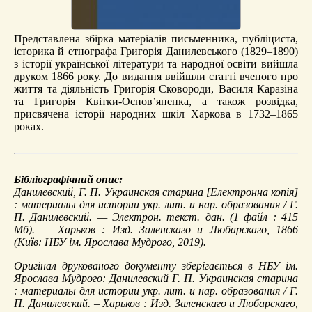
Представлена збірка матеріалів письменника, публіциста,
історика й етнографа Григорія Данилевського (1829–1890)
з історії української літератури та народної освіти вийшла
друком 1866 року. До видання ввійшли статті вченого про
життя та діяльність Григорія Сковороди, Василя Каразіна
та Григорія Квітки-Основ’яненка, а також розвідка,
присвячена історії народних шкіл Харкова в 1732–1865
роках.
Бібліографічний опис:
Данилевский, Г. П.
Украинская старина
[Електронна копія]
: материалы для истории укр. лит. и нар. образования / Г.
П. Данилевский. — Электрон. текст. дан. (1 файл : 415
Мб). — Харьков : Изд. Заленскаго и Любарскаго, 1866
(Київ: НБУ ім. Ярослава Мудрого, 2019).
Оригінал друкованого документу зберігається в НБУ ім.
Ярослава Мудрого: Данилевский Г. П. Украинская старина
: материалы для истории укр. лит. и нар. образования / Г.
П. Данилевский. – Харьков : Изд. Заленскаго и Любарскаго,