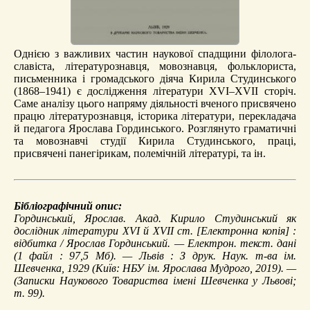
Однією з важливих частин наукової спадщини філолога-
славіста, літературознавця, мовознавця, фольклориста,
письменника і громадського діяча Кирила Студинського
(1868–1941) є дослідження літератури ХVI–XVII сторіч.
Саме аналізу цього напряму діяльності вченого присвячено
працю літературознавця, історика літератури, перекладача
й педагога Ярослава Гординського. Розглянуто граматичні
та мовознавчі студії Кирила Студинського, праці,
присвячені панегірикам, полемічній літературі, та ін.
Бібліографічний опис:
Гординський, Ярослав.
Акад. Кирило Студинський як
дослідник літератури XVI й XVII ст.
[Електронна копія] :
відбитка / Ярослав Гординський. — Електрон. текст. дані
(1 файл : 97,5 Мб). — Львів : З друк. Наук. т-ва ім.
Шевченка, 1929 (Київ: НБУ ім. Ярослава Мудрого, 2019). —
(Записки Наукового Товариства імені Шевченка у Львові;
т. 99).