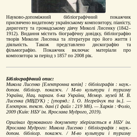
Науково-допоміжний бібліографічний покажчик
присвячено видатному українському композитору, піаністу,
диригенту та громадському діячу Миколі Лисенку (1842–
1912). Видання містить біографічну довідку, бібліографію
творів Миколи Лисенка та літератури про його життя і
діяльність. Також представлено дискографію та
фільмографію. Покажчик включає матеріали про
композитора за період з 1857 по 2008 рік.
Бібліографічний опис:
Микола Лисенко
[Електронна копія] : бібліографія : наук.-
допом. бібліогр. покажч. / М-во культури і туризму
України, Нац. парлам. б-ка України, Мемор. музей М. В.
Лисенка (МВДУК) ; [упоряд.: І. О. Негрейчук та ін.]. —
Електрон. текст. дані (1 файл : 219 Мб). — Харків : Фоліо,
2009 (Київ: НБУ ім. Ярослава Мудрого, 2019).
Оригінал друкованого документу зберігається в НБУ ім.
Ярослава Мудрого: Микола Лисенко : бібліографія : наук.-
допом. бібліогр. покажч. / М-во культури і туризму