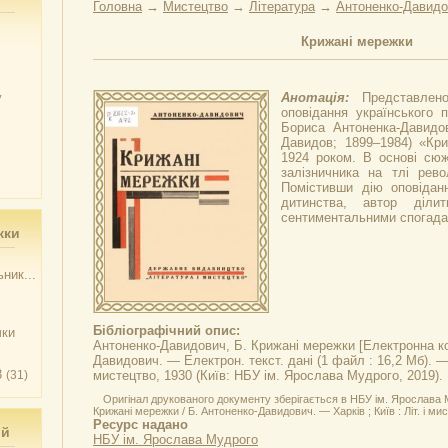
Головна
→
Мистецтво
→
Література
→
Антоненко-Давидо
Крижані мережки
у
Анотація:
Представле
оповідання українського 
Бориса Антоненка-Давидо
Давидов; 1899–1984) «Кри
1924 роком. В основі сюж
залізничника на тлі рево
Помістивши дію оповіданн
дитинства, автор діли
сентиментальними спогада
жки
ник...
Бібліографічний опис:
чки
Антоненко-Давидович, Б.
Крижані мережки
[Електронна ко
Давидович. — Електрон. текст. дані (1 файл : 16,2 Мб). — Х
3
(31)
мистецтво, 1930 (Київ: НБУ ім. Ярослава Мудрого, 2019).
Оригінал друкованого документу зберігається в НБУ ім. Ярослава
Крижані мережки / Б. Антоненко-Давидович. — Харків ; Київ : Літ. і мис
Ресурс надано
ий
НБУ ім. Ярослава Мудрого