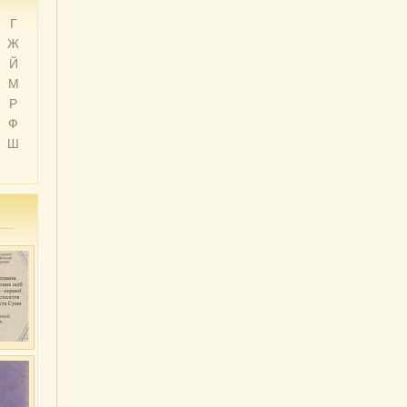
Г
Ж
Й
М
Р
Ф
Ш