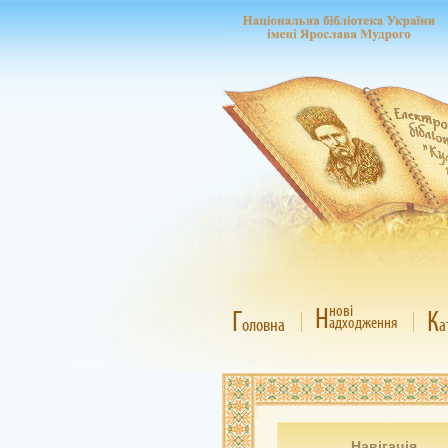
Н
нові
Г
К
адходження
оловна
а
Навігація