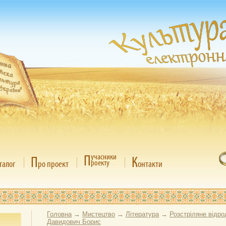
П
учасники
П
К
роекту
талог
ро проект
онтакти
Головна
→
Мистецтво
→
Література
→
Розстріляне відр
Давидович Борис