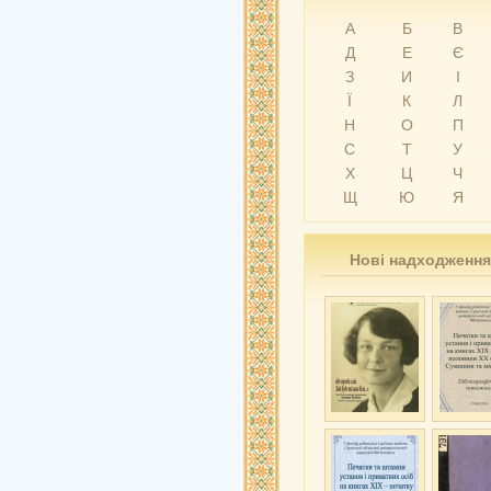
А
Б
В
Д
Е
Є
З
И
І
Ї
К
Л
Н
О
П
С
Т
У
Х
Ц
Ч
Щ
Ю
Я
Нові надходження