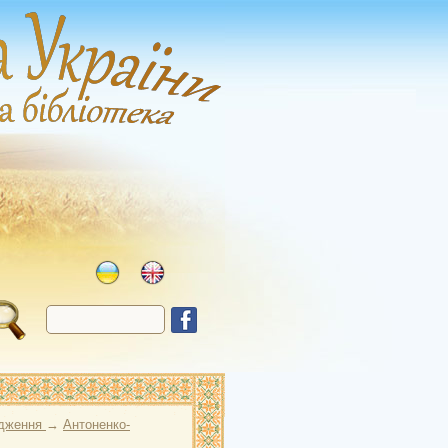
одження
→
Антоненко-