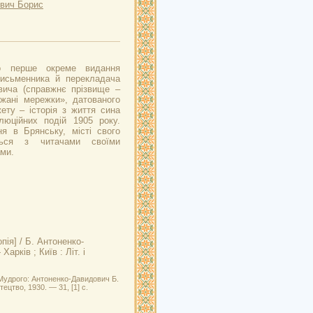
вич Борис
но перше окреме видання
письменника й перекладача
вича (справжнє прізвище –
жані мережки», датованого
ету – історія з життя сина
люційних подій 1905 року.
я в Брянську, місті свого
ться з читачами своїми
ми.
пія] / Б. Антоненко-
арків ; Київ : Літ. і
 Мудрого: Антоненко-Давидович Б.
тецтво, 1930. — 31, [1] с.