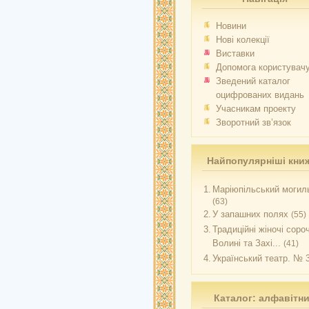
Новини
Нові колекції
Виставки
Допомога користувач
Зведений каталог
оцифрованих видань
Учасникам проекту
Зворотний зв’язок
Найпопулярніші кни
1.
Маріюпільський могиль
(63)
2.
У запашних полях
(55)
3.
Традиційні жіночі соро
Волині та Захі...
(41)
4.
Український театр. № 
Каталог: алфавітн