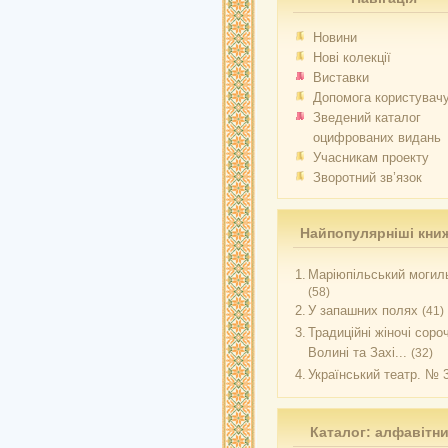
Новини
Нові колекції
Виставки
Допомога користувач
Зведений каталог
оцифрованих видань
Учасникам проекту
Зворотний зв’язок
Найпопулярніші кни
1.
Маріюпільський могиль
(58)
2.
У запашних полях
(41)
3.
Традиційні жіночі соро
Волині та Захі...
(32)
4.
Український театр. № 
Каталог: алфавітн