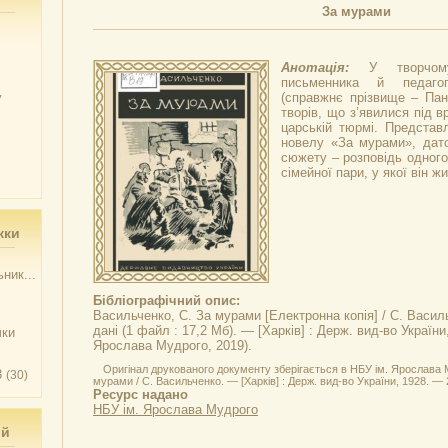
За мурами
Анотація:
У творчом
письменника й педаго
у
(справжнє прізвище – Пан
творів, що з’явилися під 
царській тюрмі. Представ
новелу «За мурами», дато
сюжету – розповідь одного
сімейної пари, у якої він жи
жки
ник...
Бібліографічний опис:
Васильченко, С.
За мурами
[Електронна копія] / С. Васил
дані (1 файл : 17,2 Мб). — [Харків] : Держ. вид-во України
чки
Ярослава Мудрого, 2019).
Оригінал друкованого документу зберігається в НБУ ім. Ярослава 
3
(30)
мурами / С. Васильченко. — [Харків] : Держ. вид-во України, 1928. — 
Ресурс надано
НБУ ім. Ярослава Мудрого
ий