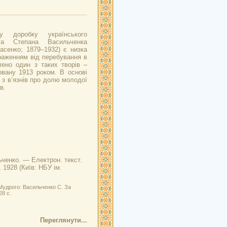
у доробку українського
га Степана Васильченка
асенко; 1879–1932) є низка
враженням від перебування в
лено один з таких творів –
вану 1913 роком. В основі
 з в’язнів про долю молодої
в.
ьченко. — Електрон. текст.
, 1928 (Київ: НБУ ім.
Мудрого: Васильченко С. За
28 с.
Переглянути...