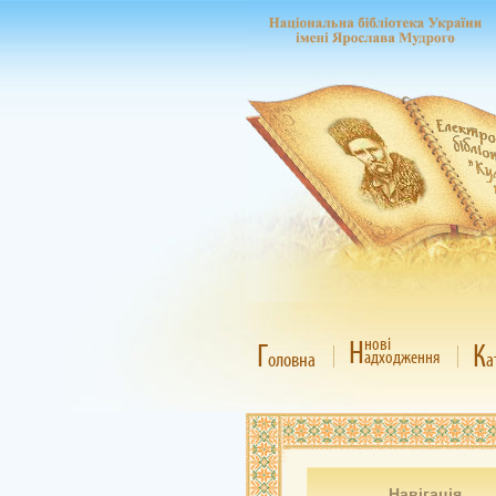
Н
нові
Г
К
адходження
оловна
а
Навігація