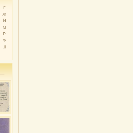
Г
Ж
Й
М
Р
Ф
Ш