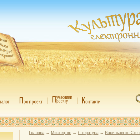
П
учасники
П
К
роекту
талог
ро проект
онтакти
Головна
→
Мистецтво
→
Література
→
Васильченко Степ