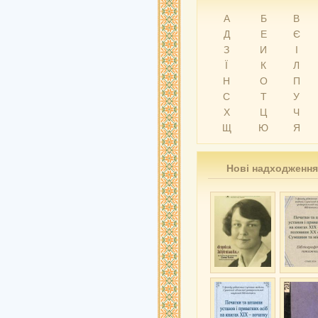
А
Б
В
Д
Е
Є
З
И
І
Ї
К
Л
Н
О
П
С
Т
У
Х
Ц
Ч
Щ
Ю
Я
Нові надходження