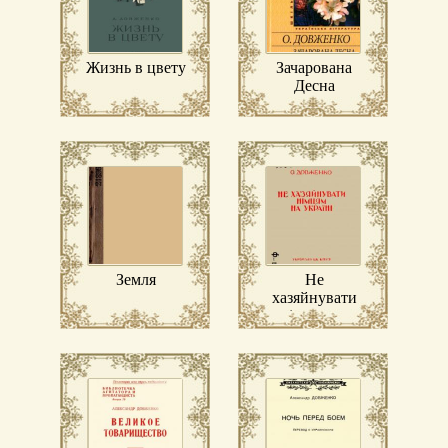
Жизнь в цвету
Зачарована
Десна
Земля
Не
хазяйнувати
німцям на
Україні