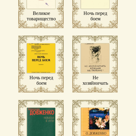
Великое
Ночь перед
товарищество
боем
Ночь перед
Не
боем
хозяйничать
немцам на
Украине!