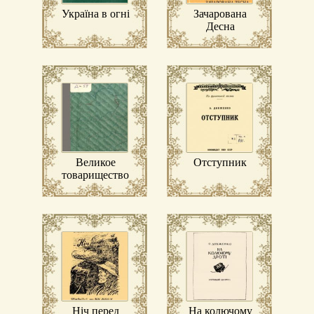
Україна в огні
Зачарована
Десна
Великое
Отступник
товарищество
Ніч перед
На колючому