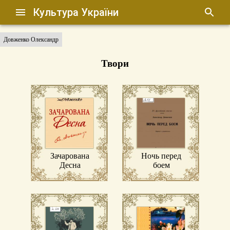
Культура України
Довженко Олександр
Твори
Зачарована
Ночь перед
Десна
боем