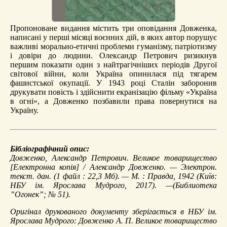
Пропоноване видання містить три оповідання Довженка,
написані у перші місяці воєнних дій, в яких автор порушує
важливі морально-етичні проблеми гуманізму, патріотизму
і довіри до людини. Олександр Петрович ризикнув
першим показати один з найтрагічніших періодів Другої
світової війни, коли Україна опинилася під тягарем
фашистської окупації. У 1943 році Сталін заборонив
друкувати повість і здійснити екранізацію фільму «Україна
в огні», а Довженко позбавили права повернутися на
Україну.
Бібліографічний опис:
Довженко, Александр Петрович.
Великое товарищество
[Електронна копія] / Александр Довженко. — Электрон.
текст. дан. (1 файл : 22,3 Мб). — М. : Правда, 1942 (Київ:
НБУ ім. Ярослава Мудрого, 2017). —(Библиотека
”Огонек”; № 51).
Оригінал друкованого документу зберігається в НБУ ім.
Ярослава Мудрого: Довженко А. П. Великое товарищество