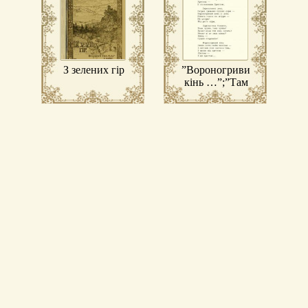
З зелених гір
”Вороногривий
кінь …”;”Там
де втомно в
темінь тоне
…”