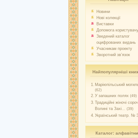
Новини
Нові колекції
Виставки
Допомога користувач
Зведений каталог
оцифрованих видань
Учасникам проекту
Зворотний зв’язок
Найпопулярніші кни
1.
Маріюпільський могиль
(62)
2.
У запашних полях
(49)
3.
Традиційні жіночі соро
Волині та Захі...
(39)
4.
Український театр. № 
Каталог: алфавітн