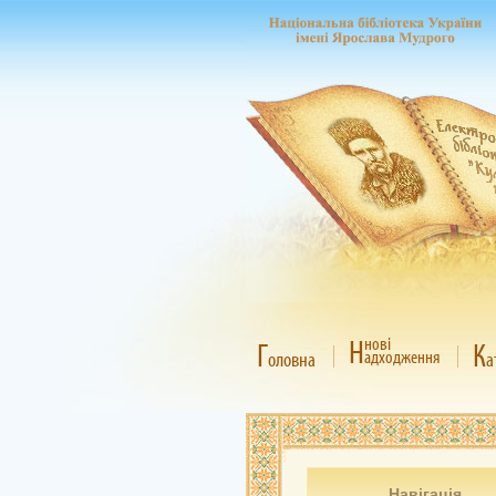
Н
нові
Г
К
адходження
оловна
а
Навігація