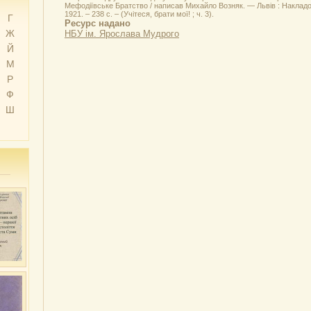
Мефодіївське Братство / написав Михайло Возняк. — Львів : Накладо
1921. – 238 с. – (Учітеся, брати мої! ; ч. 3).
Г
Ресурс надано
Ж
НБУ ім. Ярослава Мудрого
Й
М
Р
Ф
Ш