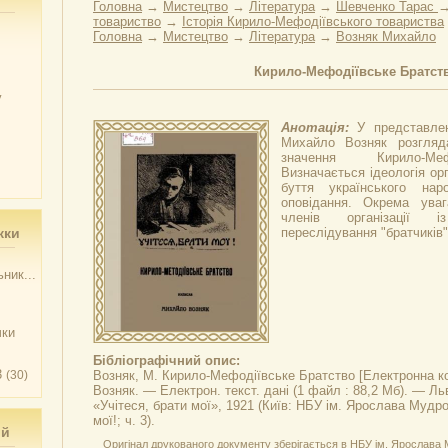
Головна
→
Мистецтво
→
Література
→
Шевченко Тарас
товариство
→
Історія Кирило-Мефодіївського товариства
Головна
→
Мистецтво
→
Література
→
Возняк Михайло
Кирило-Мефодіївське Братст
у
Анотація:
У представлен
Михайло Возняк розгляда
значення Кирило-Меф
Визначається ідеологія орг
буття українського нар
оповідання. Окрема уваг
членів організації 
жки
переслідування "братчиків"
ник...
чки
Бібліографічний опис:
3
(30)
Возняк, М.
Кирило-Мефодіївське Братство
[Електронна ко
Возняк. — Електрон. текст. дані (1 файл : 88,2 Мб). — Л
«Учітеся, брати мої», 1921 (Київ: НБУ ім. Ярослава Мудро
мої!; ч. 3).
ий
Оригінал друкованого документу зберігається в НБУ ім. Ярослава 