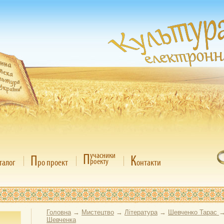
П
учасники
П
К
роекту
талог
ро проект
онтакти
Головна
→
Мистецтво
→
Література
→
Шевченко Тарас
Шевченка