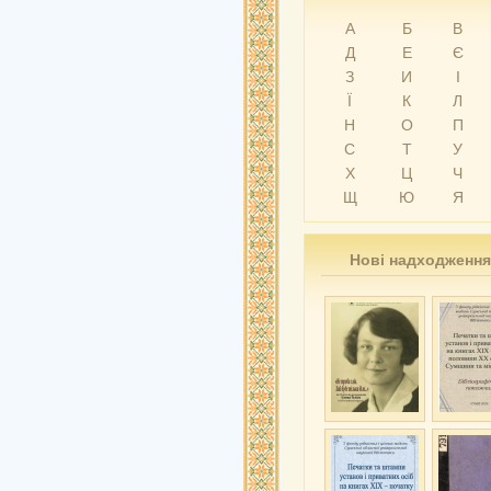
А
Б
В
Д
Е
Є
З
И
І
Ї
К
Л
Н
О
П
С
Т
У
Х
Ц
Ч
Щ
Ю
Я
Нові надходження