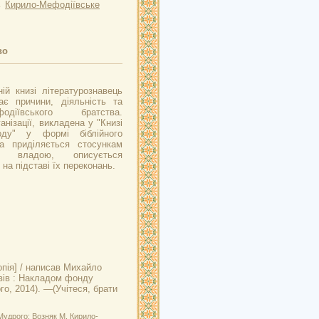
→
Кирило-Мефодіївське
во
ій книзі літературознавець
є причини, діяльність та
одіївського братства.
анізації, викладена у "Книзі
оду" у формі біблійного
а приділяється стосункам
із владою, описується
 на підставі їх переконань.
пія] / написав Михайло
ьвів : Накладом фонду
го, 2014). —(Учітеся, брати
Мудрого: Возняк М. Кирило-