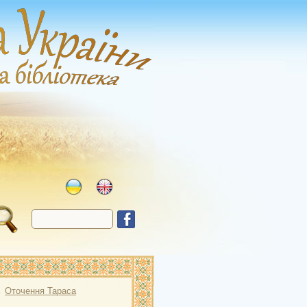
→
Оточення Тараса