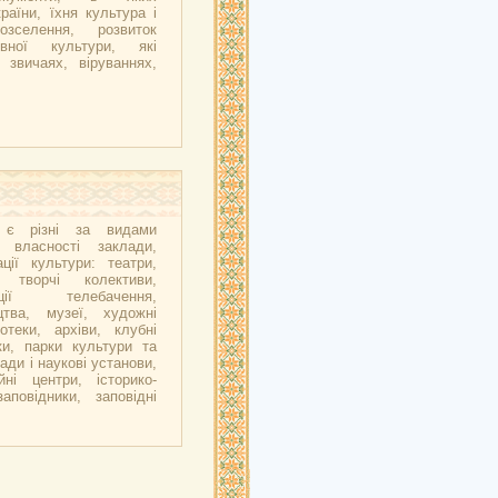
аїни, їхня культура і
озселення, розвиток
вної культури, які
 звичаях, віруваннях,
ї є різні за видами
 власності заклади,
ції культури: театри,
і творчі колективи,
ації телебачення,
цтва, музеї, художні
іотеки, архіви, клубні
ки, парки культури та
ади і наукові установи,
йні центри, історико-
заповідники, заповідні