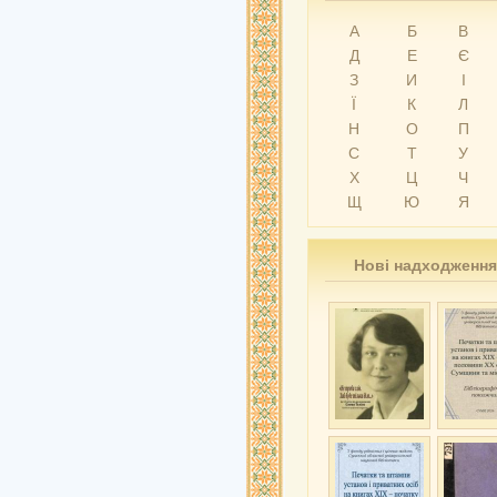
А
Б
В
Д
Е
Є
З
И
І
Ї
К
Л
Н
О
П
С
Т
У
Х
Ц
Ч
Щ
Ю
Я
Нові надходження