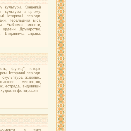
у культури. Концепції
ія культури в цілому.
мі історичні періоди.
аки. Геральдика міст.
ни. Емблеми, монети,
, ордени. Друкарство.
и. Видавнича справа.
сть, функції, історія
ремі історичні періоди.
, скульптура, живопис,
ужиткове мистецтво,
рк, естрада, видовищні
, художня фотографія
окументи, в яких