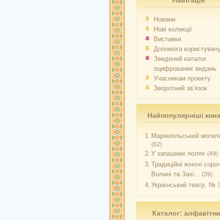
Навігація
Новини
Нові колекції
Виставки
Допомога користувач
Зведений каталог
оцифрованих видань
Учасникам проекту
Зворотний зв’язок
Найпопулярніші кни
1.
Маріюпільський могиль
(62)
2.
У запашних полях
(49)
3.
Традиційні жіночі соро
Волині та Захі...
(39)
4.
Український театр. № 
Каталог: алфавітн