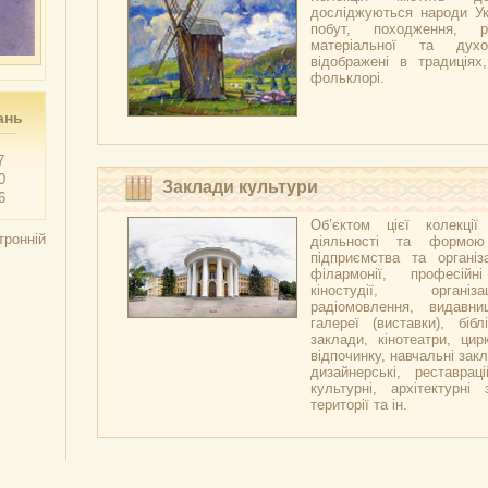
досліджуються народи Укр
побут, походження, р
матеріальної та духо
відображені в традиціях,
фольклорі.
ань
7
0
Заклади культури
6
Об’єктом цієї колекці
тронній
діяльності та формою
підприємства та організа
філармонії, професійн
кіностудії, організ
радіомовлення, видавни
галереї (виставки), бібл
заклади, кінотеатри, цир
відпочинку, навчальні закл
дизайнерські, реставраці
культурні, архітектурні 
території та ін.