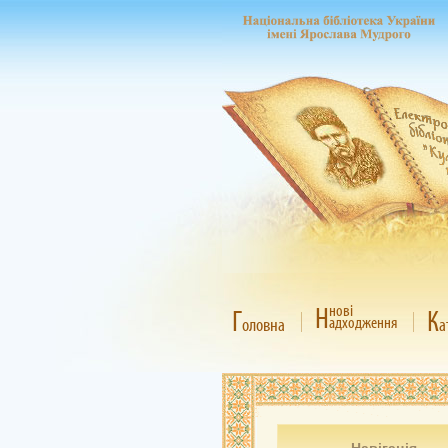
Н
нові
Г
К
адходження
оловна
а