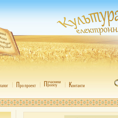
П
учасники
П
К
роекту
талог
ро проект
онтакти