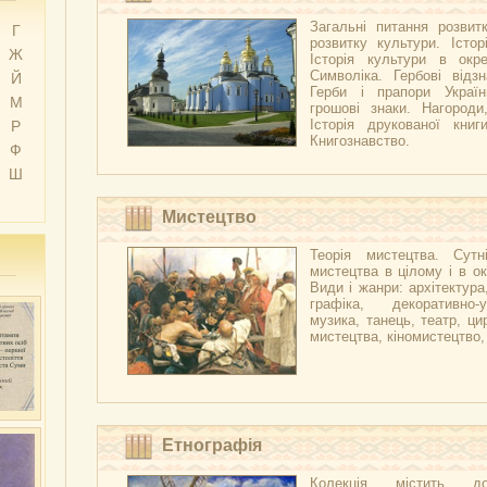
Загальні питання розвитк
Г
розвитку культури. Істор
Ж
Історія культури в окре
Символіка. Гербові відзн
Й
Герби і прапори Украї
М
грошові знаки. Нагороди
Історія друкованої книг
Р
Книгознавство.
Ф
Ш
Мистецтво
Теорія мистецтва. Сутні
мистецтва в цілому і в ок
Види і жанри: архітектура
графіка, декоративно-
музика, танець, театр, ци
мистецтва, кіномистецтво
Етнографія
Колекція містить д