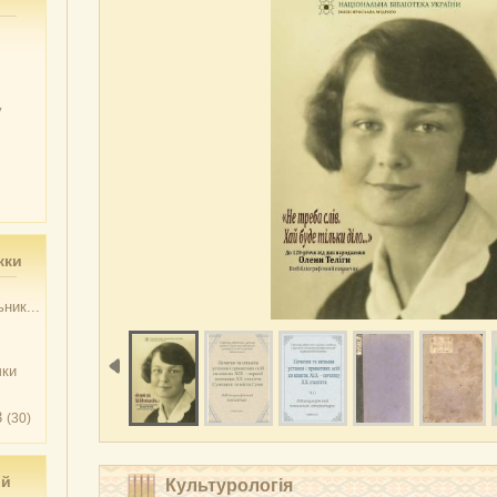
у
жки
ник...
чки
3
(30)
ий
Культурологія