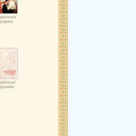
країнська
родина
країнські
рушники