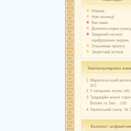
Новини
Нові колекції
Виставки
Допомога користувач
Зведений каталог
оцифрованих видань
Учасникам проекту
Зворотний зв’язок
Найпопулярніші кни
1.
Маріюпільський могиль
(62)
2.
У запашних полях
(49)
3.
Традиційні жіночі соро
Волині та Захі...
(39)
4.
Український театр. № 
Каталог: алфавітн