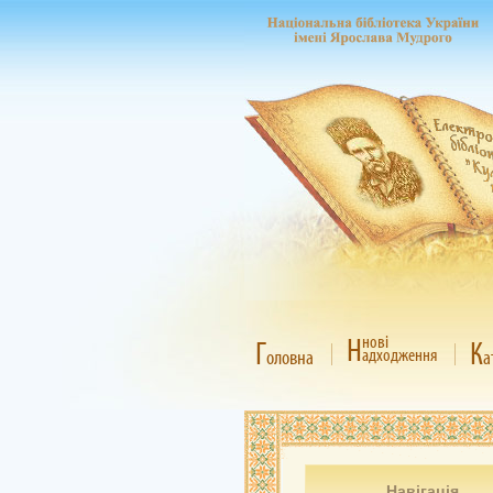
Н
нові
Г
К
адходження
оловна
а
Навігація