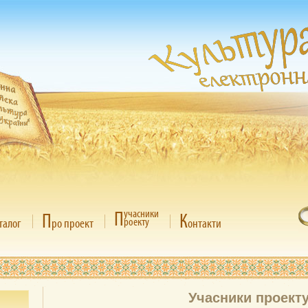
П
учасники
П
К
роекту
талог
ро проект
онтакти
Учасники проект