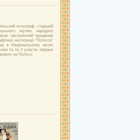
аїнський етнограф, старший
онального музею народної
аїни, заслужений працівник
фічної експозиції ”Полісся”
і в Національному музеї
нею та за її участю зібрано
важно на Поліссі.
и