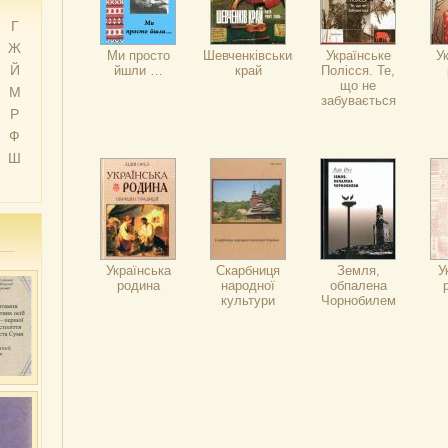
Г
Ж
Ми просто
Шевченківський
Українське
У
Й
йшли …
край
Полісся. Те,
що не
М
забувається
Р
Ф
Ш
Українська
Скарбниця
Земля,
У
родина
народної
обпалена
культури
Чорнобилем