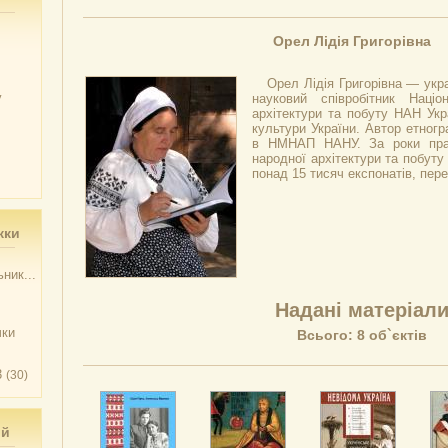
Орел Лідія Григорівна
Орел Лідія Григорівна — укр
у
науковий співробітник Наці
архітектури та побуту НАН Укр
культури України. Автор етногра
в НМНАП НАНУ. За роки прац
народної архітектури та побуту 
понад 15 тисяч експонатів, пере
жки
ник...
Надані матеріал
чки
Всього: 8 об`єктів
3
(30)
ий