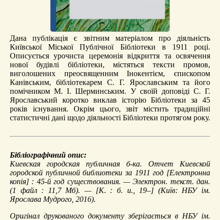
Дана публікація є звітним матеріалом про діяльність
Київської Міської Публічної Бібліотеки в 1911 році.
Описується урочиста церемонія відкриття та освячення
нової будівлі бібліотеки, містяться тексти промов,
виголошених преосвященним Інокентієм, єпископом
Канівським, бібліотекарем С. Г. Ярославським та його
помічником М. І. Шерминським. У своїй доповіді С. Г.
Ярославський коротко виклав історію Бібліотеки за 45
років існування. Окрім цього, звіт містить традиційні
статистичні дані щодо діяльності Бібліотеки протягом року.
Бібліографічний опис:
Киевская городская публичная б-ка.
Отчет Киевской
городской публичной библиотеки за 1911 год
[Електронна
копія] : 45-й год существования. — Электрон. текст. дан.
(1 файл : 11,7 Мб). — [К. : б. и., 19–] (Київ: НБУ ім.
Ярослава Мудрого, 2016).
Оригінал друкованого документу зберігається в НБУ ім.