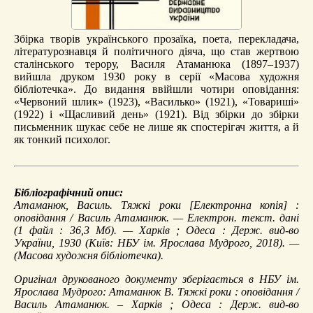
Збірка творів українського прозаїка, поета, перекладача,
літературознавця й політичного діяча, що став жертвою
сталінського терору, Василя Атаманюка (1897–1937)
вийшла друком 1930 року в серії «Масова художня
бібліотечка». До видання ввійшли чотири оповідання:
«Червоний шлик» (1923), «Василько» (1921), «Товариші»
(1922) і «Щасливий день» (1921). Від збірки до збірки
письменник шукає себе не лише як спостерігач життя, а й
як тонкий психолог.
Бібліографічний опис:
Атаманюк, Василь.
Тяжкі роки
[Електронна копія] :
оповідання / Василь Атаманюк. — Електрон. текст. дані
(1 файл : 36,3 Мб). — Харків ; Одеса : Держ. вид-во
України, 1930 (Київ: НБУ ім. Ярослава Мудрого, 2018). —
(Масова художня бібліотечка).
Оригінал друкованого документу зберігається в НБУ ім.
Ярослава Мудрого: Атаманюк В. Тяжкі роки : оповідання /
Василь Атаманюк. – Харків ; Одеса : Держ. вид-во