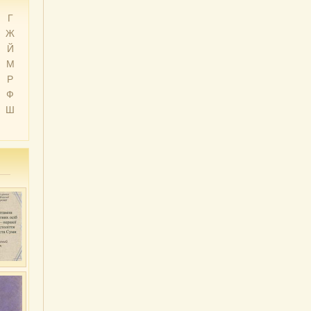
Г
Ж
Й
М
Р
Ф
Ш