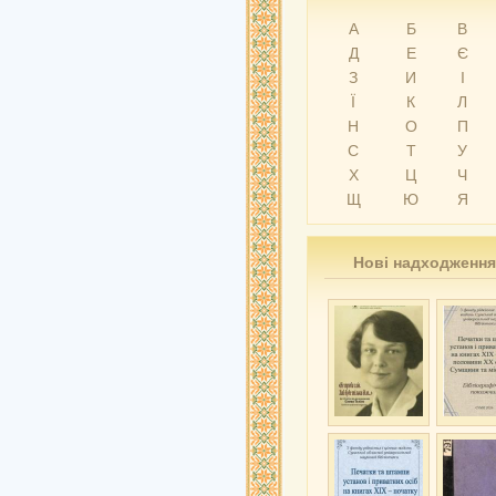
А
Б
В
Д
Е
Є
З
И
І
Ї
К
Л
Н
О
П
С
Т
У
Х
Ц
Ч
Щ
Ю
Я
Нові надходження