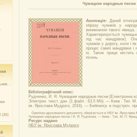
Чумацкие народные песни
Анотація:
Даний етногр
образу чумаків у народн
у
виникнення такого явища, 
Характеризується чумацьк
під час мандрівок). Оп
чумаків у дорогу, коли і як
процес самої мандрівки і я
ін. Також праця містить 
пісень.
жки
ник...
Бібліографічний опис:
Рудченко, И. Я.
Чумацкие народные песни
[Електронна ко
Электрон. текст. дан. (1 файл : 63,5 Мб). — Киев : Тип. М
чки
ім. Ярослава Мудрого, 2016). — Библиогр. в подстроч. пр
Оригінал друкованого документу зберігається в НБУ ім. Ярослава 
3
(30)
Чумацкие народные песни / И. Я. Рудченка. — Киев : Тип. М. П. Фрица, 1
Ресурс надано
НБУ ім. Ярослава Мудрого
ий