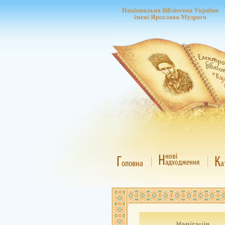
Н
нові
Г
К
адходження
оловна
а
Навігація