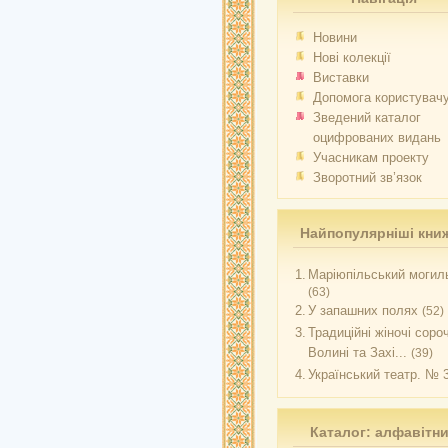
Новини
Нові колекції
Виставки
Допомога користувач
Зведений каталог
оцифрованих видань
Учасникам проекту
Зворотний зв’язок
Найпопулярніші кни
1.
Маріюпільський могиль
(63)
2.
У запашних полях
(52)
3.
Традиційні жіночі соро
Волині та Захі...
(39)
4.
Український театр. № 
Каталог: алфавітн