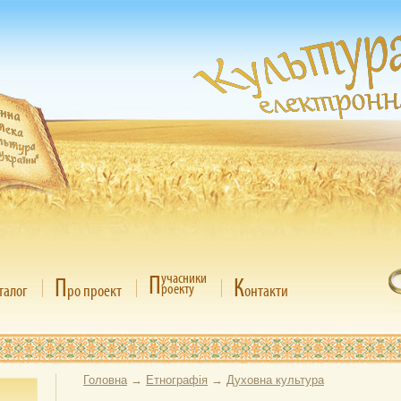
П
учасники
П
К
роекту
талог
ро проект
онтакти
Головна
→
Етнографія
→
Духовна культура