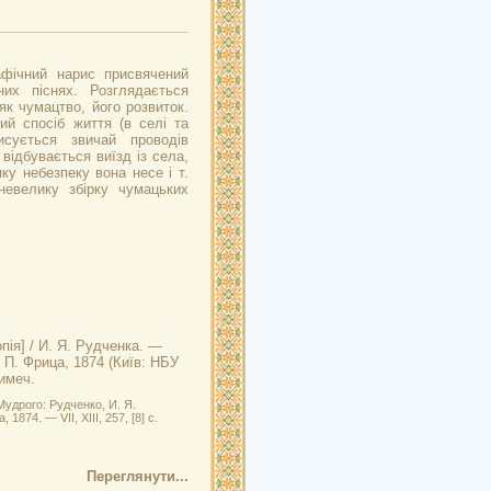
афічний нарис присвячений
их піснях. Розглядається
як чумацтво, його розвиток.
ий спосіб життя (в селі та
исується звичай проводів
 відбувається виїзд із села,
ку небезпеку вона несе і т.
невелику збірку чумацьких
пія] / И. Я. Рудченка. —
. П. Фрица, 1874 (Київ: НБУ
имеч.
Мудрого: Рудченко, И. Я.
874. — VII, XIII, 257, [8] с.
Переглянути...