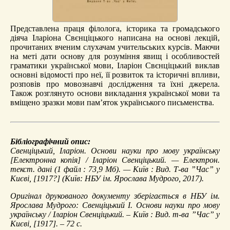
Представлена праця філолога, історика та громадського
діяча Іларіона Свєнціцького написана на основі лекцій,
прочитаних вченим слухачам учительських курсів. Маючи
на меті дати основу для розуміння явищ і особливостей
граматики української мови, Іларіон Свєнціцький виклав
основні відомості про неї, її розвиток та історичні впливи,
розповів про мовознавчі дослідження та їхні джерела.
Також розглянуто основи викладання української мови та
вміщено зразки мови пам’яток українського письменства.
Бібліографічний опис:
Свенціцький, Іларіон.
Основи науки про мову українську
[Електронна копія] / Іларіон Свенціцький. — Електрон.
текст. дані (1 файл : 73,9 Мб). — Київ : Вид. Т-ва ”Час” у
Києві, [1917?] (Київ: НБУ ім. Ярослава Мудрого, 2017).
Оригінал друкованого документу зберігається в НБУ ім.
Ярослава Мудрого: Свенціцький І. Основи науки про мову
українську / Іларіон Свенціцький. – Київ : Вид. т-ва ”Час” у
Києві, [1917]. – 72 с.