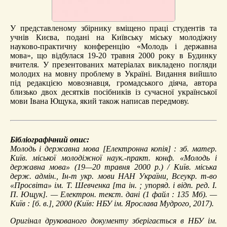
У представленому збірнику вміщено праці студентів та
учнів Києва, подані на Київську міську молодіжну
науково-практичну конференцію «Молодь і державна
мова», що відбулася 19-20 травня 2000 року в Будинку
вчителя. У презентованих матеріалах викладено погляди
молодих на мовну проблему в Україні. Видання вийшло
під редакцією мовознавця, громадського діяча, автора
близько двох десятків посібників із сучасної української
мови Івана Ющука, який також написав передмову.
Бібліографічний опис:
Молодь і державна мова
[Електронна копія] : зб. матер.
Київ. міської молодіжної наук.-практ. конф. «Молодь і
державна мова» (19—20 травня 2000 р.) / Київ. міська
держ. адмін., Ін-т укр. мови НАН України, Всеукр. т-во
«Просвіта» ім. Т. Шевченка [та ін. ; упоряд. і відп. ред. І.
П. Ющук]. — Електрон. текст. дані (1 файл : 135 Мб). —
Київ : [б. в.], 2000 (Київ: НБУ ім. Ярослава Мудрого, 2017).
Оригінал друкованого документу зберігається в НБУ ім.