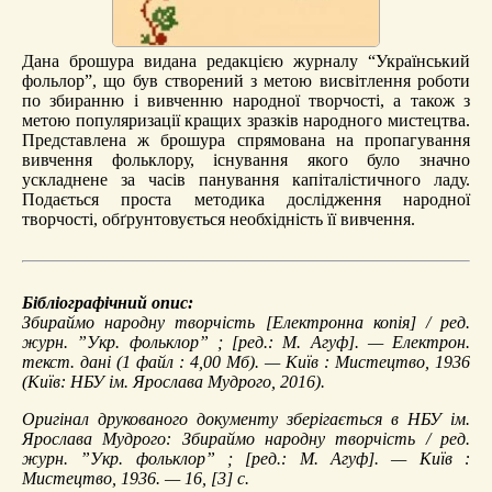
Дана брошура видана редакцією журналу “Український
фольлор”, що був створений з метою висвітлення роботи
по збиранню і вивченню народної творчості, а також з
метою популяризації кращих зразків народного мистецтва.
Представлена ж брошура спрямована на пропагування
вивчення фольклору, існування якого було значно
ускладнене за часів панування капіталістичного ладу.
Подається проста методика дослідження народної
творчості, обґрунтовується необхідність її вивчення.
Бібліографічний опис:
Збираймо народну творчість
[Електронна копія] / ред.
журн. ”Укр. фольклор” ; [ред.: М. Агуф]. — Електрон.
текст. дані (1 файл : 4,00 Мб). — Київ : Мистецтво, 1936
(Київ: НБУ ім. Ярослава Мудрого, 2016).
Оригінал друкованого документу зберігається в НБУ ім.
Ярослава Мудрого: Збираймо народну творчість / ред.
журн. ”Укр. фольклор” ; [ред.: М. Агуф]. — Київ :
Мистецтво, 1936. — 16, [3] с.