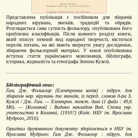
Представлена публікація є посібником для збирачів
народних вірувань, звичаїв, традицій та обрядів.
Розглядається сама сутність фольклору, опублікована його
приблизна класифікація. Після кожного розділу книги,
який описує певний вид народної творчості, міститься
перелік питань, на які мають звернути увагу дослідники,
збираючи фольклорний матеріал. У книзі опублікована
вступна стаття українського мовознавця, бібліографа,
історика, журналіста та етнографа Зенона Кузелі.
Бібліографічний опис:
Ґам, Дж.
Фольклор
[Електронна копія] : підруч. для
збирачів нар. вірувань та звичаїв, із перед. словом д-ра З.
Кузєлі / Дж. Ґам. — Електрон. текст. дані (1 файл : 49,6
Мб). — [Коломия] : Видано накладом Вид. Спілки укр.
учительства в Коломиї, [1910?] (Київ: НБУ ім. Ярослава
Мудрого, 2016).
Оригінал друкованого документу зберігається в НБУ ім.
Ярослава Мудрого: Ґам Дж. Фольклор : підруч. для